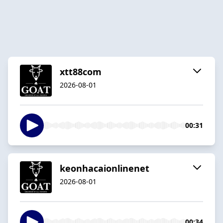
xtt88com
2026-08-01
00:31
keonhacaionlinenet
2026-08-01
00:34