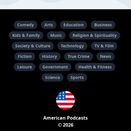
Comedy
Arts
Education
Business
Kids & Family
Music
Religion & Spirituality
Society & Culture
Technology
TV & Film
Fiction
History
True Crime
News
Leisure
Government
Health & Fitness
Science
Sports
American Podcasts
© 2026