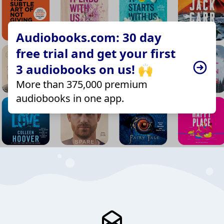
Audiobooks.com: 30 day
free trial and get your first
3 audiobooks on us! 🙌
More than 375,000 premium
audiobooks in one app.