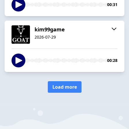
00:31
kim99game
2026-07-29
00:28
Load more