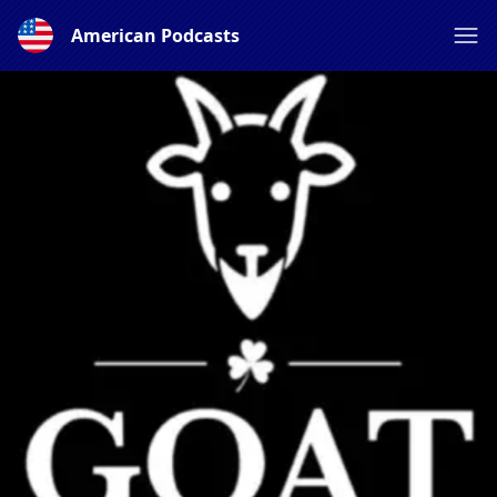
American Podcasts