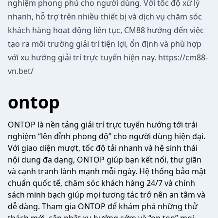
nghiệm phong phú cho người dùng. Với tốc độ xử lý
nhanh, hỗ trợ trên nhiều thiết bị và dịch vụ chăm sóc
khách hàng hoạt động liên tục, CM88 hướng đến việc
tạo ra môi trường giải trí tiện lợi, ổn định và phù hợp
với xu hướng giải trí trực tuyến hiện nay.
https://cm88-
vn.bet/
ontop
ONTOP là nền tảng giải trí trực tuyến hướng tới trải
nghiệm “lên đỉnh phong độ” cho người dùng hiện đại.
Với giao diện mượt, tốc độ tải nhanh và hệ sinh thái
nội dung đa dạng, ONTOP giúp bạn kết nối, thư giãn
và cạnh tranh lành mạnh mỗi ngày. Hệ thống bảo mật
chuẩn quốc tế, chăm sóc khách hàng 24/7 và chính
sách minh bạch giúp mọi tương tác trở nên an tâm và
dễ dàng. Tham gia ONTOP để khám phá những thử