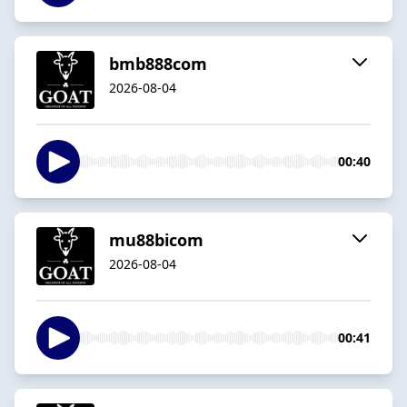
bmb888com
2026-08-04
00:40
mu88bicom
2026-08-04
00:41