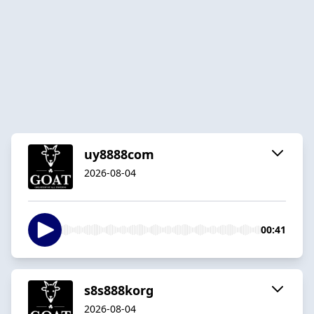
uy8888com
2026-08-04
00:41
s8s888korg
2026-08-04