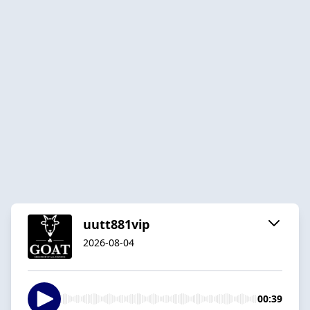
uutt881vip
2026-08-04
00:39