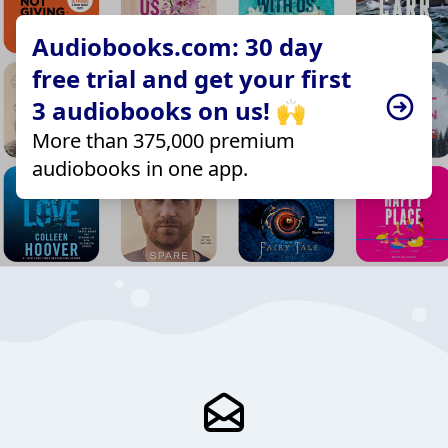
Audiobooks.com: 30 day
free trial and get your first
3 audiobooks on us! 🙌
More than 375,000 premium
audiobooks in one app.