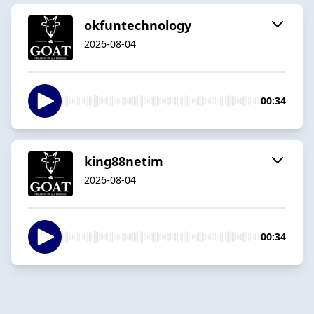
okfuntechnology
2026-08-04
00:34
king88netim
2026-08-04
00:34