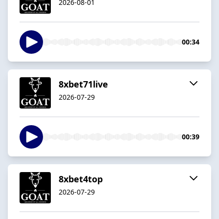
2026-08-01
00:34
8xbet71live
2026-07-29
00:39
8xbet4top
2026-07-29