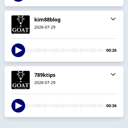
kim88blog
2026-07-29
00:26
789ktips
2026-07-29
00:36