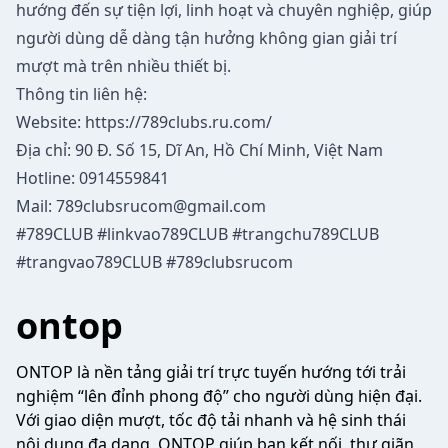
hướng đến sự tiện lợi, linh hoạt và chuyên nghiệp, giúp
người dùng dễ dàng tận hưởng không gian giải trí
mượt mà trên nhiều thiết bị.
Thông tin liên hệ:
Website:
https://789clubs.ru.com/
Địa chỉ: 90 Đ. Số 15, Dĩ An, Hồ Chí Minh, Việt Nam
Hotline: 0914559841
Mail:
789clubsrucom@gmail.com
#789CLUB #linkvao789CLUB #trangchu789CLUB
#trangvao789CLUB #789clubsrucom
ontop
ONTOP là nền tảng giải trí trực tuyến hướng tới trải
nghiệm “lên đỉnh phong độ” cho người dùng hiện đại.
Với giao diện mượt, tốc độ tải nhanh và hệ sinh thái
nội dung đa dạng, ONTOP giúp bạn kết nối, thư giãn