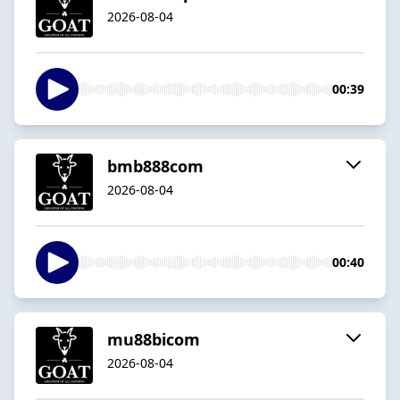
2026-08-04
00:39
bmb888com
2026-08-04
00:40
mu88bicom
2026-08-04