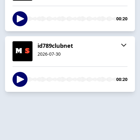
00:20
id789clubnet
2026-07-30
00:20