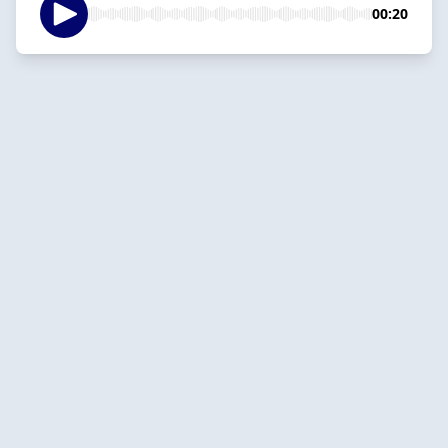
00:20