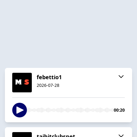
febettio1
2026-07-28
00:20
taihitclubsnet