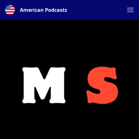
American Podcasts