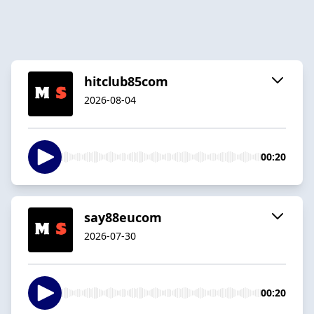
hitclub85com
2026-08-04
00:20
say88eucom
2026-07-30
00:20