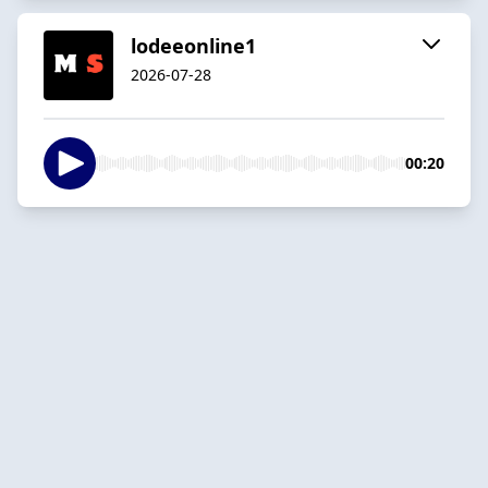
lodeeonline1
2026-07-28
00:20