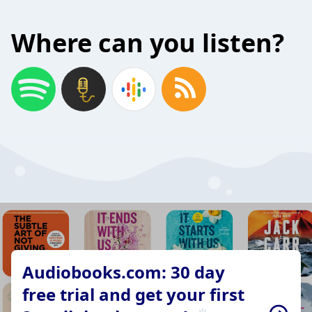
Where can you listen?
Audiobooks.com: 30 day
free trial and get your first