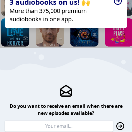
3 audiobooks on us! 🙌
More than 375,000 premium
audiobooks in one app.
Do you want to receive an email when there are
new episodes available?