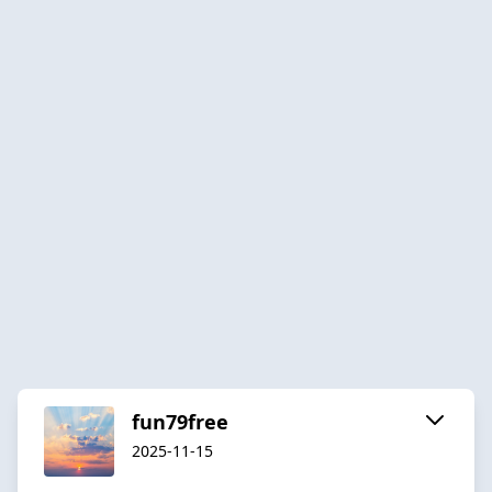
fun79free
2025-11-15