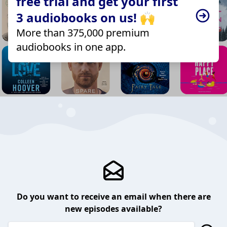
free trial and get your first
3 audiobooks on us! 🙌
More than 375,000 premium
audiobooks in one app.
Do you want to receive an email when there are
new episodes available?