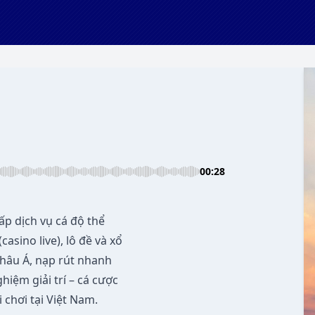
00:28
ấp dịch vụ cá độ thể
asino live), lô đề và xổ
 châu Á, nạp rút nhanh
iệm giải trí – cá cược
chơi tại Việt Nam.