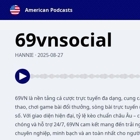
American Podcasts
69vnsocial
HANNIE · 2025-08-27
69VN
là nền tảng cá cược trực tuyến đa dạng, cung c
thao, chơi game bài đổi thưởng, sòng bài trực tuyến (c
số. Với giao diện hiện đại, tỷ lệ kèo chuẩn châu Âu –
chóng và hỗ trợ 24/7, 69VN cam kết mang đến trải ngh
chuyên nghiệp, minh bạch và an toàn nhất cho người 