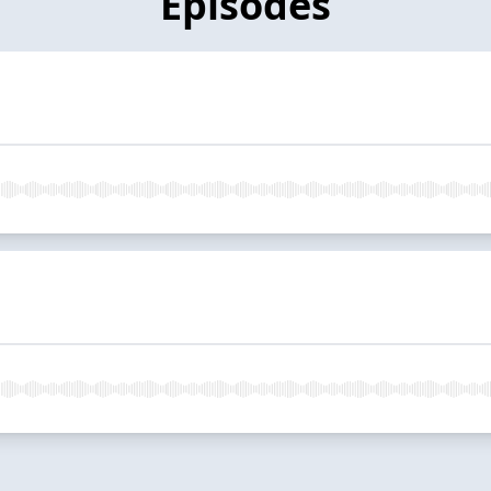
Episodes