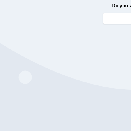
Do you 