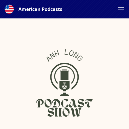
American Podcasts