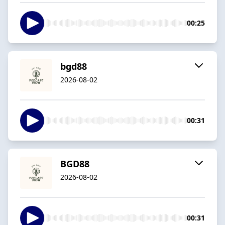
00:25
bgd88
2026-08-02
00:31
BGD88
2026-08-02
00:31