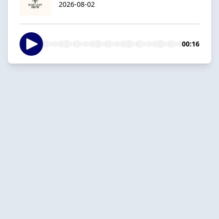
2026-08-02
00:16