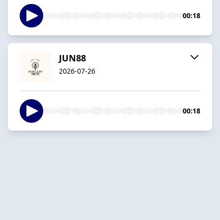
00:18
JUN88
2026-07-26
00:18