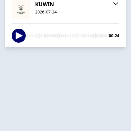
KUWIN
2026-07-24
00:24