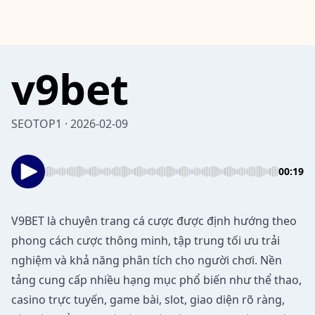
v9bet
SEOTOP1 · 2026-02-09
00:19
V9BET
là chuyên trang cá cược được định hướng theo
phong cách cược thông minh, tập trung tối ưu trải
nghiệm và khả năng phân tích cho người chơi. Nền
tảng cung cấp nhiều hạng mục phổ biến như thể thao,
casino trực tuyến, game bài, slot, giao diện rõ ràng,