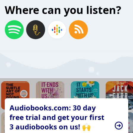
Where can you listen?
Audiobooks.com: 30 day
free trial and get your first
3 audiobooks on us! 🙌