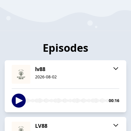
Episodes
lv88
2026-08-02
00:16
LV88