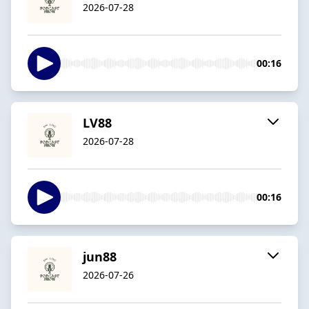
2026-07-28
00:16
LV88
2026-07-28
00:16
jun88
2026-07-26