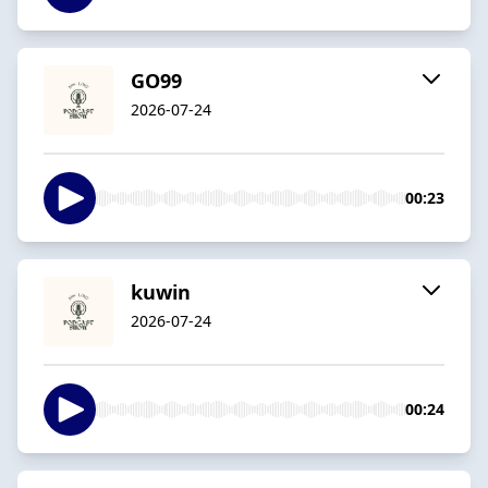
GO99
2026-07-24
00:23
kuwin
2026-07-24
00:24