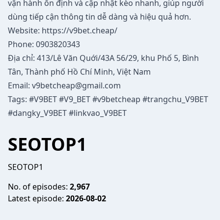
vận hành ổn định và cập nhật kèo nhanh, giúp người
dùng tiếp cận thông tin dễ dàng và hiệu quả hơn.
Website:
https://v9bet.cheap/
Phone: 0903820343
Địa chỉ: 413/Lê Văn Quới/43A 56/29, khu Phố 5, Bình
Tân, Thành phố Hồ Chí Minh, Việt Nam
Email:
v9betcheap@gmail.com
Tags: #V9BET #V9_BET #v9betcheap #trangchu_V9BET
#dangky_V9BET #linkvao_V9BET
SEOTOP1
SEOTOP1
No. of episodes:
2,967
Latest episode:
2026-08-02