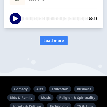
00:18
Load more
Comedy
Arts
Education
Business
Kids & Family
Music
Religion & Spirituality
Society & Culture
Technology
TV & Film