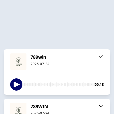
789win
2026-07-24
00:18
789WIN
2026-07-24