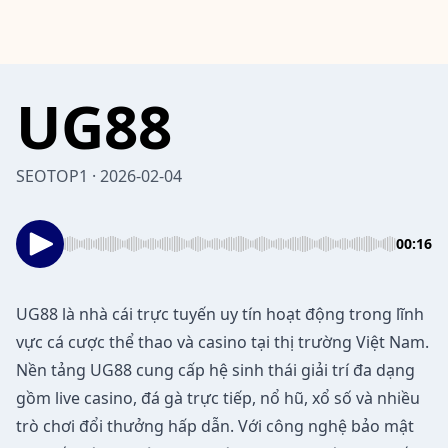
UG88
SEOTOP1 · 2026-02-04
00:16
UG88
là nhà cái trực tuyến uy tín hoạt động trong lĩnh
vực cá cược thể thao và casino tại thị trường Việt Nam.
Nền tảng UG88 cung cấp hệ sinh thái giải trí đa dạng
gồm live casino, đá gà trực tiếp, nổ hũ, xổ số và nhiều
trò chơi đổi thưởng hấp dẫn. Với công nghệ bảo mật