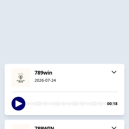
789win
2026-07-24
00:18
789WIN