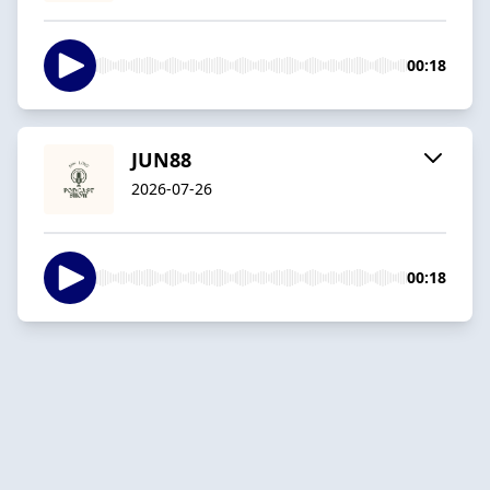
00:18
JUN88
2026-07-26
00:18