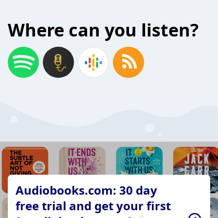
Where can you listen?
Audiobooks.com: 30 day
free trial and get your first