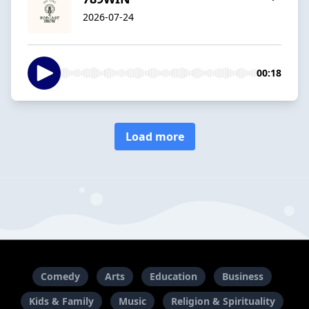
2026-07-24
00:18
Load more
Comedy
Arts
Education
Business
Kids & Family
Music
Religion & Spirituality