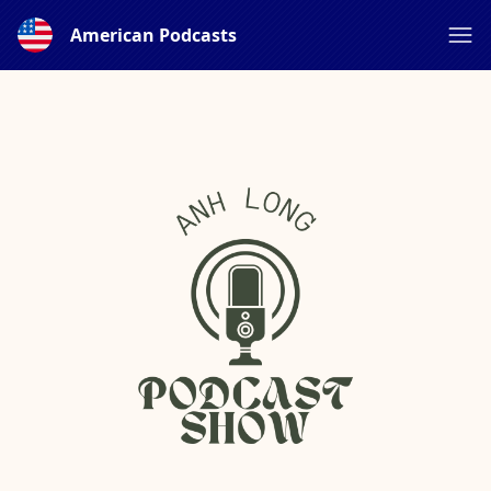
American Podcasts