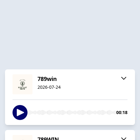
789win
2026-07-24
00:18
789WIN