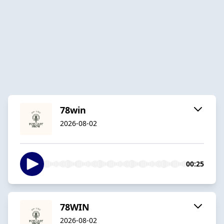
78win
2026-08-02
00:25
78WIN
2026-08-02