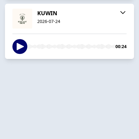
KUWIN
2026-07-24
00:24