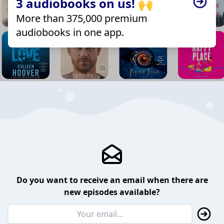
3 audiobooks on us! 🙌
More than 375,000 premium
audiobooks in one app.
Do you want to receive an email when there are
new episodes available?