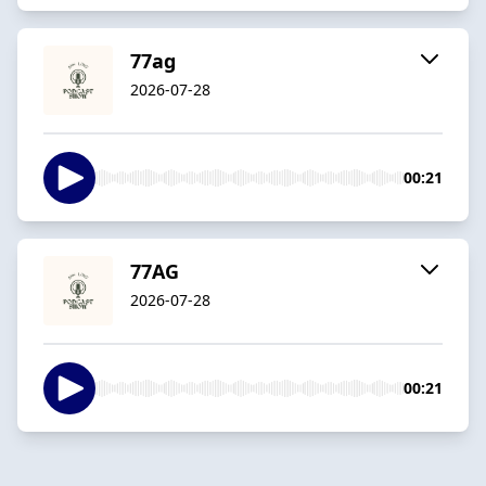
77ag
2026-07-28
00:21
77AG
2026-07-28
00:21