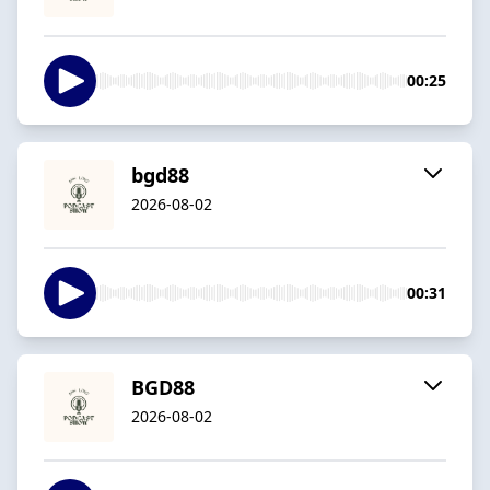
00:25
bgd88
2026-08-02
00:31
BGD88
2026-08-02