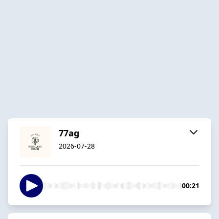
77ag
2026-07-28
00:21