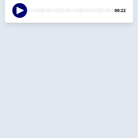
00:22