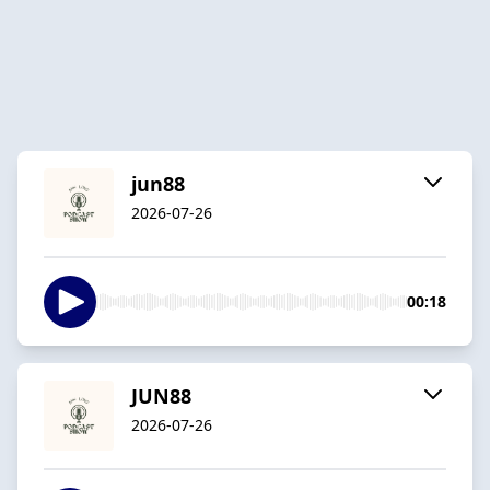
jun88
2026-07-26
00:18
JUN88
2026-07-26