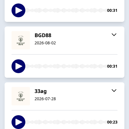
00:31
BGD88
2026-08-02
00:31
33ag
2026-07-28
00:23