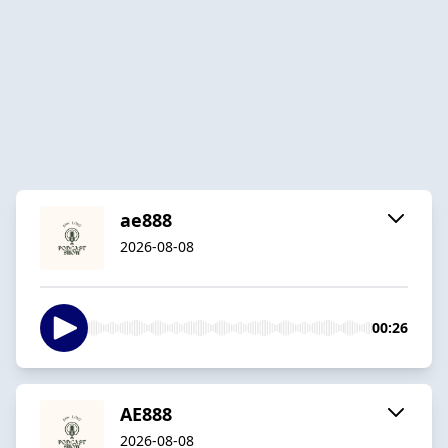
ae888
2026-08-08
00:26
AE888
2026-08-08