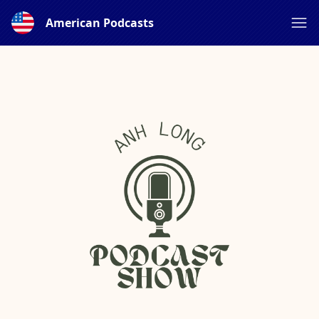
American Podcasts