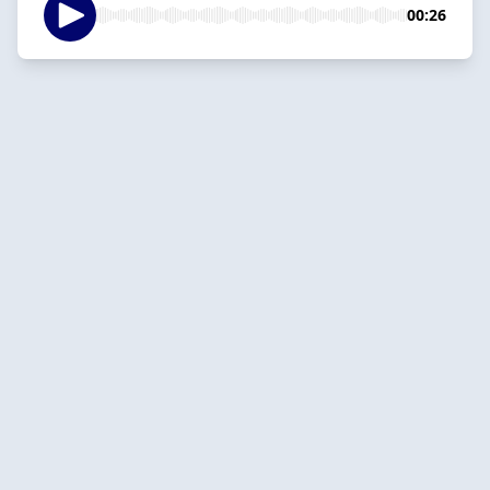
00:26