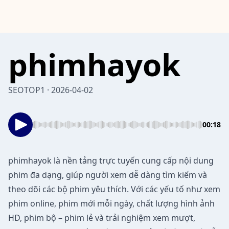
phimhayok
SEOTOP1 · 2026-04-02
00:18
phimhayok
là nền tảng trực tuyến cung cấp nội dung
phim đa dạng, giúp người xem dễ dàng tìm kiếm và
theo dõi các bộ phim yêu thích. Với các yếu tố như xem
phim online, phim mới mỗi ngày, chất lượng hình ảnh
HD, phim bộ – phim lẻ và trải nghiệm xem mượt,