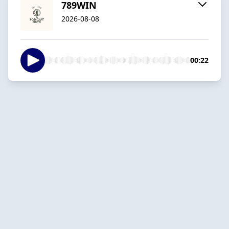
789WIN
2026-08-08
00:22