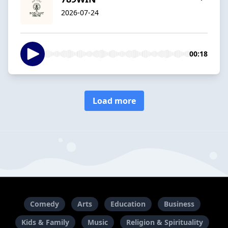
2026-07-24
00:18
Load more
Comedy
Arts
Education
Business
Kids & Family
Music
Religion & Spirituality