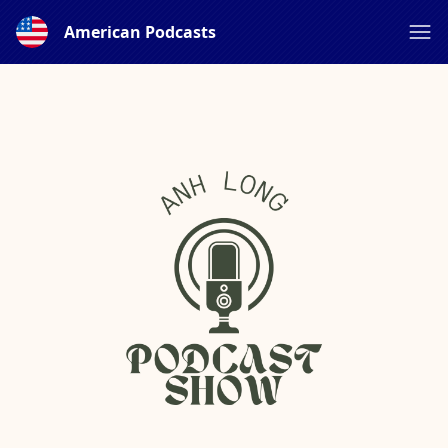
American Podcasts