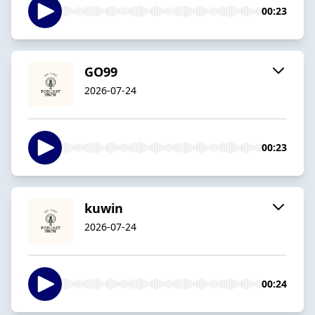
00:23
GO99
2026-07-24
00:23
kuwin
2026-07-24
00:24