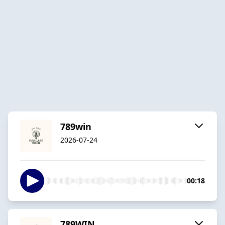
789win
2026-07-24
00:18
789WIN