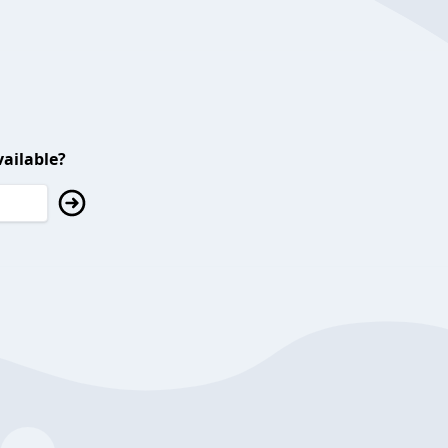
ailable?