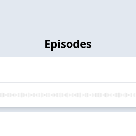
Episodes