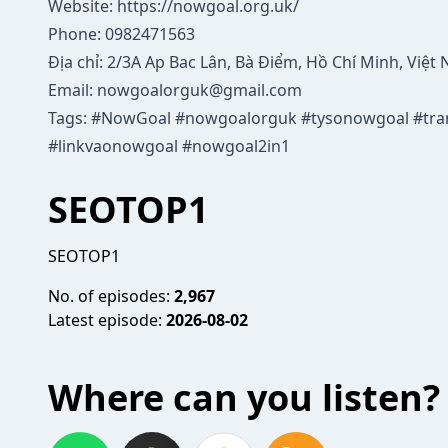
Website:
https://nowgoal.org.uk/
Phone: 0982471563
Địa chỉ: 2/3A Ap Bac Lân, Bà Điểm, Hồ Chí Minh, Việt
Email:
nowgoalorguk@gmail.com
Tags: #NowGoal #nowgoalorguk #tysonowgoal #tr
#linkvaonowgoal #nowgoal2in1
SEOTOP1
SEOTOP1
No. of episodes:
2,967
Latest episode:
2026-08-02
Where can you listen?