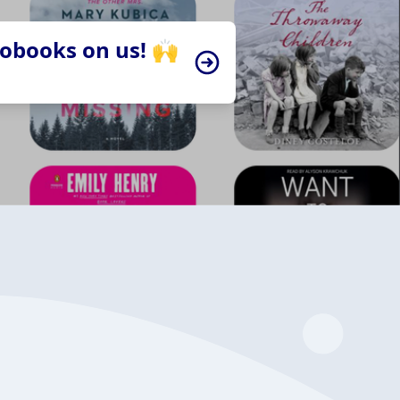
iobooks on us! 🙌