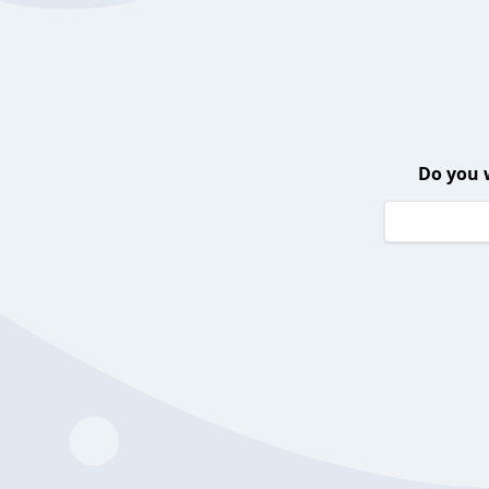
Do you 