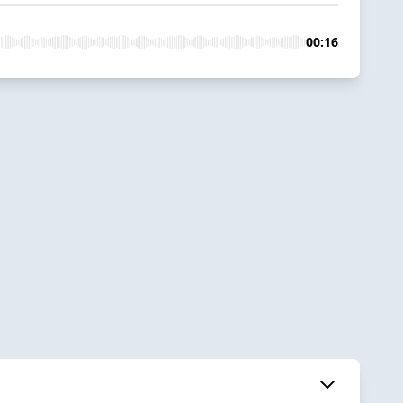
00:16