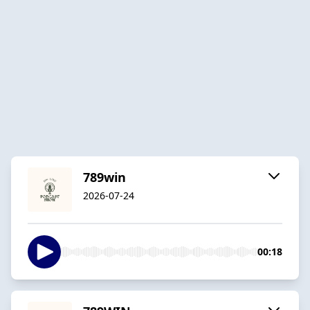
789win
2026-07-24
00:18