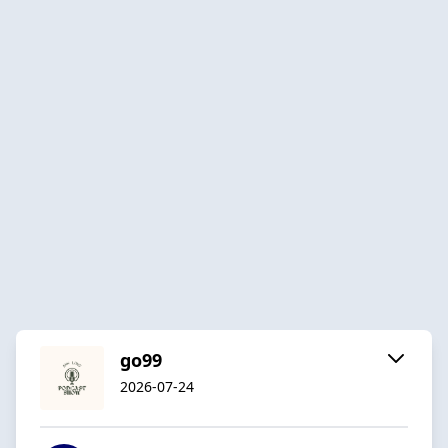
go99
2026-07-24