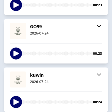
00:23
GO99
2026-07-24
00:23
kuwin
2026-07-24
00:24