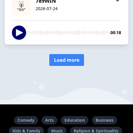
789WIN
2026-07-24
00:18
Load more
Comedy
Arts
Education
Business
Kids & Family
Music
Religion & Spirituality