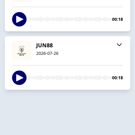
00:18
JUN88
2026-07-26
00:18