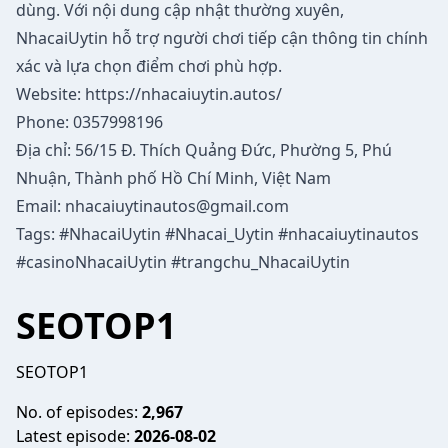
dùng. Với nội dung cập nhật thường xuyên,
NhacaiUytin hỗ trợ người chơi tiếp cận thông tin chính
xác và lựa chọn điểm chơi phù hợp.
Website:
https://nhacaiuytin.autos/
Phone: 0357998196
Địa chỉ: 56/15 Đ. Thích Quảng Đức, Phường 5, Phú
Nhuận, Thành phố Hồ Chí Minh, Việt Nam
Email:
nhacaiuytinautos@gmail.com
Tags: #NhacaiUytin #Nhacai_Uytin #nhacaiuytinautos
#casinoNhacaiUytin #trangchu_NhacaiUytin
SEOTOP1
SEOTOP1
No. of episodes:
2,967
Latest episode:
2026-08-02