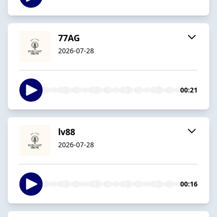
77AG
2026-07-28
00:21
lv88
2026-07-28
00:16