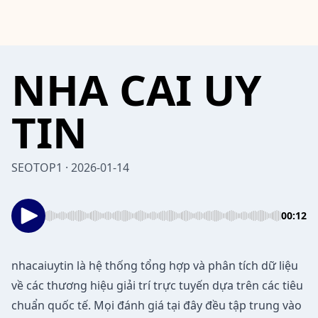
NHA CAI UY
TIN
SEOTOP1 · 2026-01-14
00:12
nhacaiuytin
là hệ thống tổng hợp và phân tích dữ liệu
về các thương hiệu giải trí trực tuyến dựa trên các tiêu
chuẩn quốc tế. Mọi đánh giá tại đây đều tập trung vào