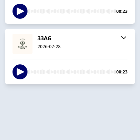
00:23
33AG
2026-07-28
00:23