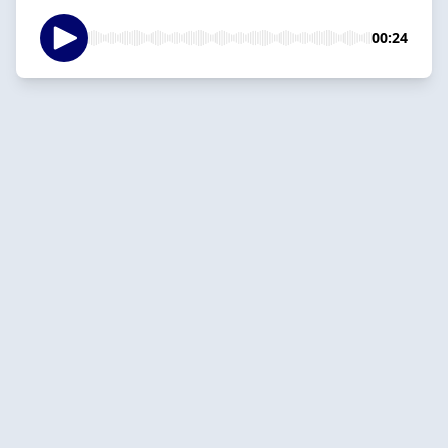
00:24