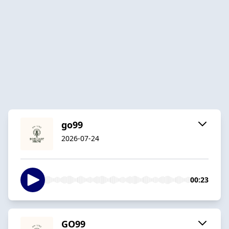
go99
2026-07-24
00:23
GO99