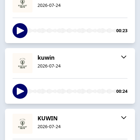
2026-07-24
00:23
kuwin
2026-07-24
00:24
KUWIN
2026-07-24