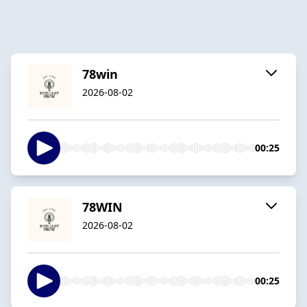
78win
2026-08-02
00:25
78WIN
2026-08-02
00:25