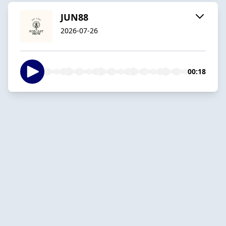
JUN88
2026-07-26
00:18