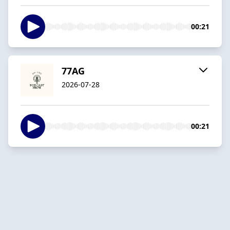
00:21
77AG
2026-07-28
00:21