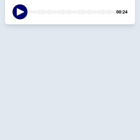
00:24