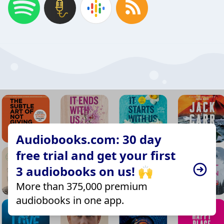
Audiobooks.com: 30 day
free trial and get your first
3 audiobooks on us! 🙌
More than 375,000 premium
audiobooks in one app.