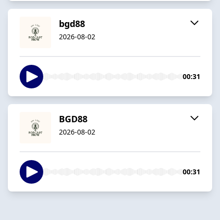
bgd88
2026-08-02
00:31
BGD88
2026-08-02
00:31