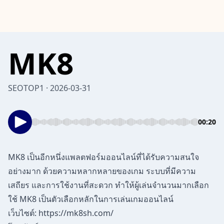
MK8
SEOTOP1 · 2026-03-31
00:20
MK8
เป็นอีกหนึ่งแพลตฟอร์มออนไลน์ที่ได้รับความสนใจ
อย่างมาก ด้วยความหลากหลายของเกม ระบบที่มีความ
เสถียร และการใช้งานที่สะดวก ทำให้ผู้เล่นจำนวนมากเลือก
ใช้ MK8 เป็นตัวเลือกหลักในการเล่นเกมออนไลน์
เว็บไซต์:
https://mk8sh.com/