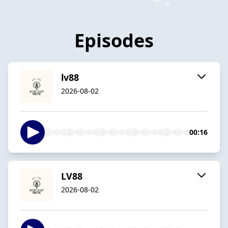
Episodes
lv88
2026-08-02
00:16
LV88
2026-08-02