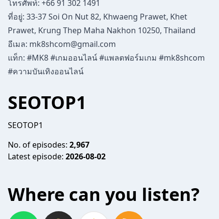
โทรศัพท์: +66 91 302 1491
ที่อยู่: 33-37 Soi On Nut 82, Khwaeng Prawet, Khet
Prawet, Krung Thep Maha Nakhon 10250, Thailand
อีเมล:
mk8shcom@gmail.com
แท็ก: #MK8 #เกมออนไลน์ #แพลตฟอร์มเกม #mk8shcom
#ความบันเทิงออนไลน์
SEOTOP1
SEOTOP1
No. of episodes:
2,967
Latest episode:
2026-08-02
Where can you listen?