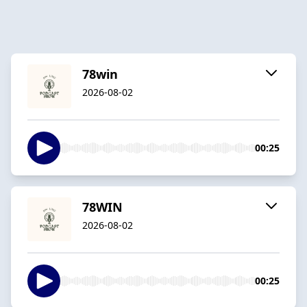
78win
2026-08-02
00:25
78WIN
2026-08-02
00:25