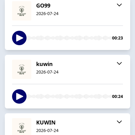
GO99
2026-07-24
00:23
kuwin
2026-07-24
00:24
KUWIN
2026-07-24