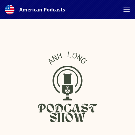
American Podcasts