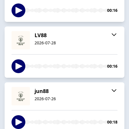
00:16
LV88
2026-07-28
00:16
jun88
2026-07-26
00:18