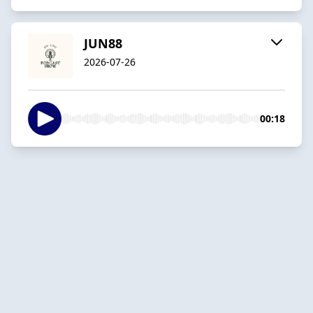
JUN88
2026-07-26
00:18