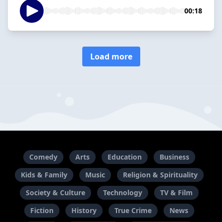
00:18
Load more
Comedy
Arts
Education
Business
Kids & Family
Music
Religion & Spirituality
Society & Culture
Technology
TV & Film
Fiction
History
True Crime
News