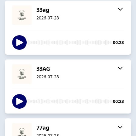
33ag
2026-07-28
00:23
33AG
2026-07-28
00:23
77ag
2026-07-28