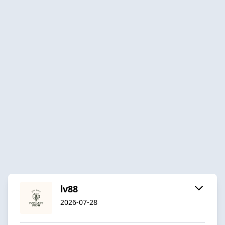
lv88
2026-07-28