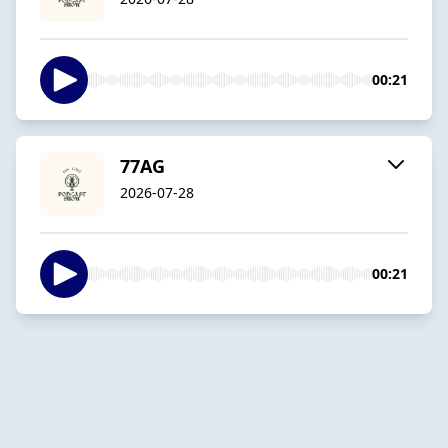
00:21
77AG
2026-07-28
00:21