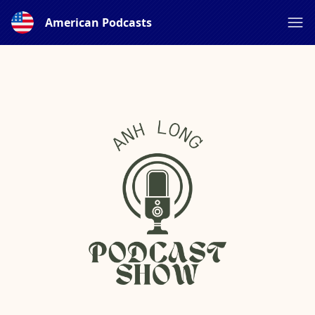
American Podcasts