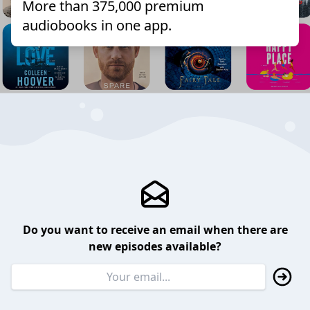
More than 375,000 premium
audiobooks in one app.
Do you want to receive an email when there are
new episodes available?