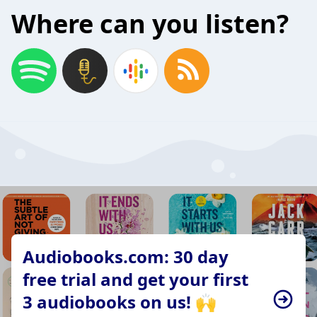
Where can you listen?
Audiobooks.com: 30 day
free trial and get your first
3 audiobooks on us! 🙌