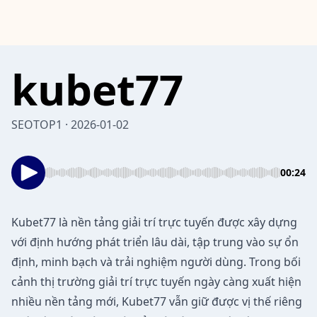
kubet77
SEOTOP1 · 2026-01-02
00:24
Kubet77
là nền tảng giải trí trực tuyến được xây dựng
với định hướng phát triển lâu dài, tập trung vào sự ổn
định, minh bạch và trải nghiệm người dùng. Trong bối
cảnh thị trường giải trí trực tuyến ngày càng xuất hiện
nhiều nền tảng mới, Kubet77 vẫn giữ được vị thế riêng