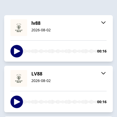
lv88
2026-08-02
00:16
LV88
2026-08-02
00:16