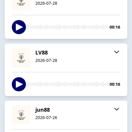
2026-07-28
00:16
LV88
2026-07-28
00:16
jun88
2026-07-26