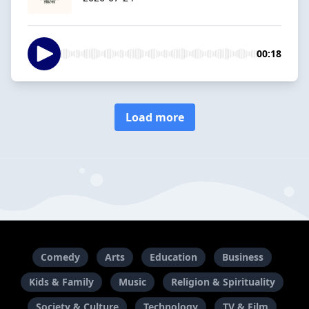
00:18
Load more
Comedy
Arts
Education
Business
Kids & Family
Music
Religion & Spirituality
Society & Culture
Technology
TV & Film