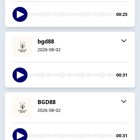
00:25
bgd88
2026-08-02
00:31
BGD88
2026-08-02
00:31