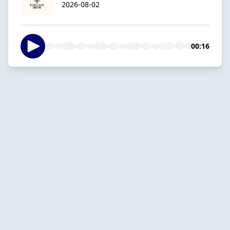
2026-08-02
00:16