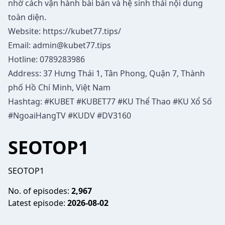
nhờ cách vận hành bài bản và hệ sinh thái nội dung
toàn diện.
Website:
https://kubet77.tips/
Email:
admin@kubet77.tips
Hotline: 0789283986
Address: 37 Hưng Thái 1, Tân Phong, Quận 7, Thành
phố Hồ Chí Minh, Việt Nam
Hashtag: #KUBET #KUBET77 #KU Thể Thao #KU Xổ Số
#NgoaiHangTV #KUDV #DV3160
SEOTOP1
SEOTOP1
No. of episodes:
2,967
Latest episode:
2026-08-02