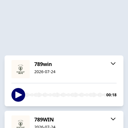
789win
2026-07-24
00:18
789WIN
2026-07-24