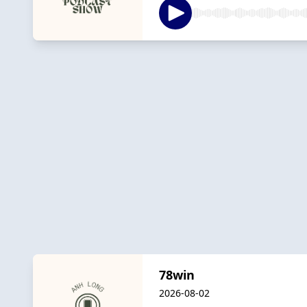
78win
2026-08-02