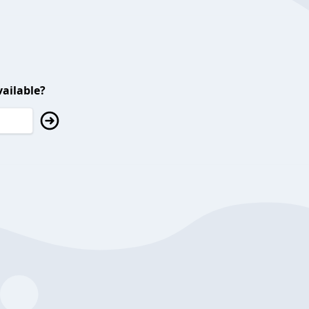
ailable?