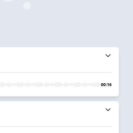
00:16