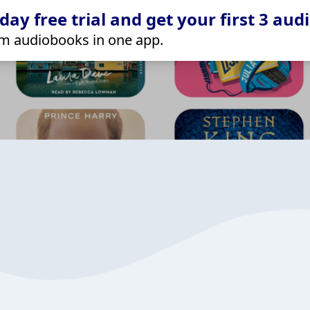
ay free trial and get your first 3 aud
m audiobooks in one app.