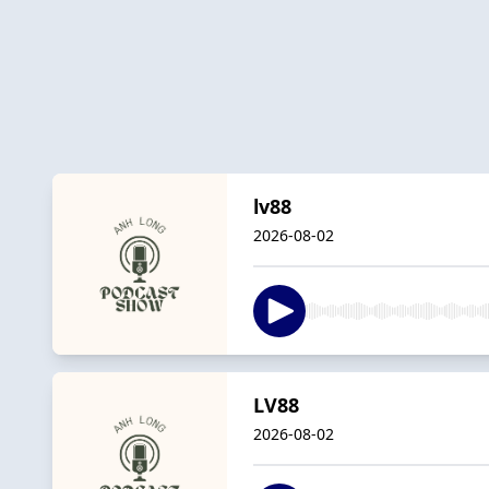
lv88
2026-08-02
LV88
2026-08-02