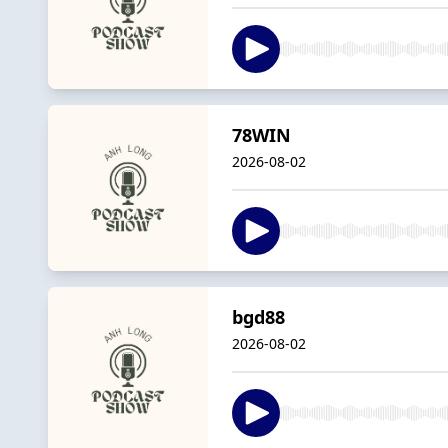
78WIN
2026-08-02
bgd88
2026-08-02