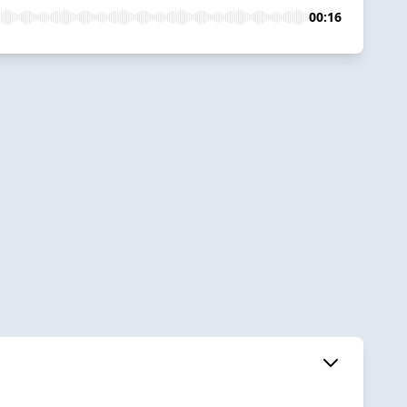
00:16