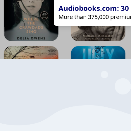
Audiobooks.com: 30 d
More than 375,000 premiu