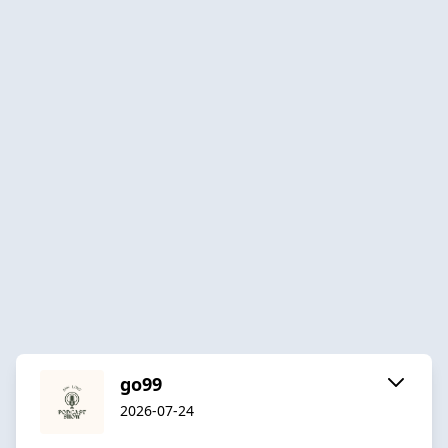
go99
2026-07-24