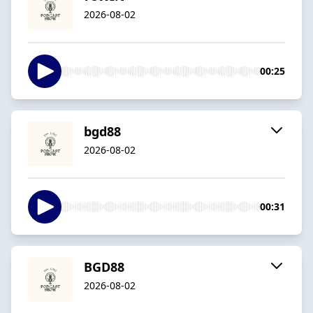
2026-08-02
00:25
bgd88
2026-08-02
00:31
BGD88
2026-08-02