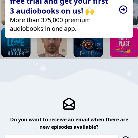
free trial and get your first
3 audiobooks on us! 🙌
More than 375,000 premium
audiobooks in one app.
Do you want to receive an email when there are
new episodes available?