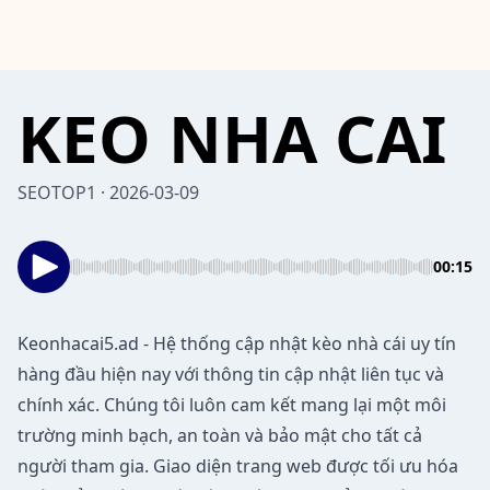
KEO NHA CAI
SEOTOP1 · 2026-03-09
00:15
Keonhacai5.ad
- Hệ thống cập nhật kèo nhà cái uy tín
hàng đầu hiện nay với thông tin cập nhật liên tục và
chính xác. Chúng tôi luôn cam kết mang lại một môi
trường minh bạch, an toàn và bảo mật cho tất cả
người tham gia. Giao diện trang web được tối ưu hóa