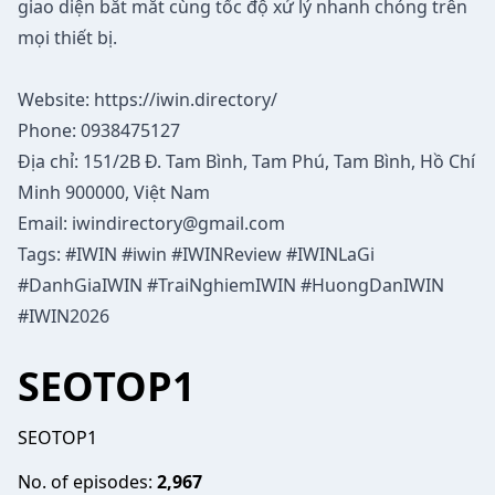
giao diện bắt mắt cùng tốc độ xử lý nhanh chóng trên
mọi thiết bị.
Website:
https://iwin.directory/
Phone: 0938475127
Địa chỉ: 151/2B Đ. Tam Bình, Tam Phú, Tam Bình, Hồ Chí
Minh 900000, Việt Nam
Email:
iwindirectory@gmail.com
Tags: #IWIN #iwin #IWINReview #IWINLaGi
#DanhGiaIWIN #TraiNghiemIWIN #HuongDanIWIN
#IWIN2026
SEOTOP1
SEOTOP1
No. of episodes:
2,967