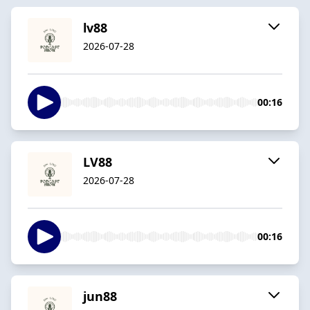
lv88
2026-07-28
00:16
LV88
2026-07-28
00:16
jun88