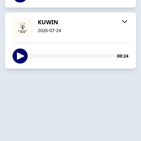
KUWIN
2026-07-24
00:24