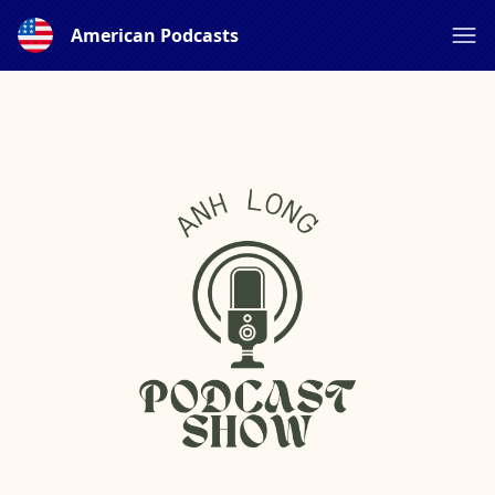
American Podcasts