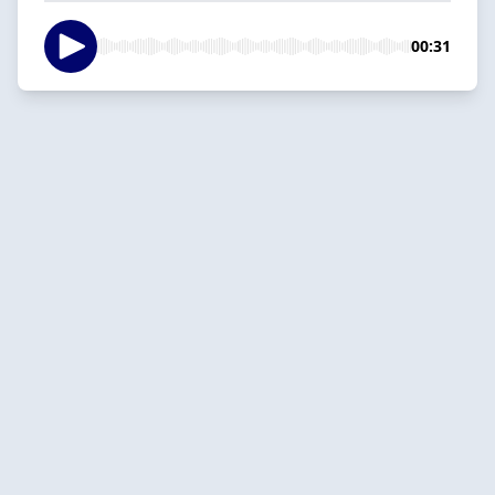
00:31