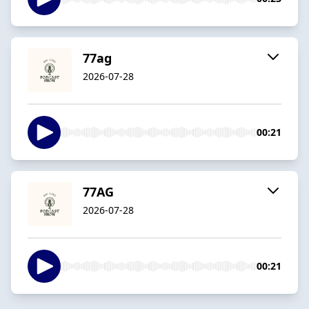
77ag
2026-07-28
00:21
77AG
2026-07-28
00:21