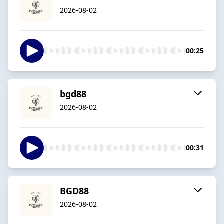
2026-08-02
00:25
bgd88
2026-08-02
00:31
BGD88
2026-08-02