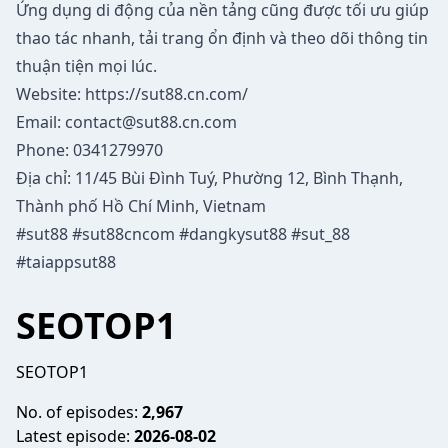
Ứng dụng di động của nền tảng cũng được tối ưu giúp
thao tác nhanh, tải trang ổn định và theo dõi thông tin
thuận tiện mọi lúc.
Website:
https://sut88.cn.com/
Email:
contact@sut88.cn.com
Phone: 0341279970
Địa chỉ: 11/45 Bùi Đình Tuý, Phường 12, Bình Thạnh,
Thành phố Hồ Chí Minh, Vietnam
#sut88 #sut88cncom #dangkysut88 #sut_88
#taiappsut88
SEOTOP1
SEOTOP1
No. of episodes:
2,967
Latest episode:
2026-08-02