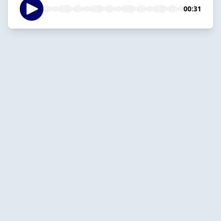
00:31