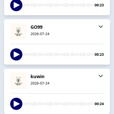
00:23
GO99
2026-07-24
00:23
kuwin
2026-07-24
00:24