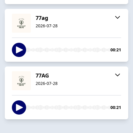
77ag
2026-07-28
00:21
77AG
2026-07-28
00:21