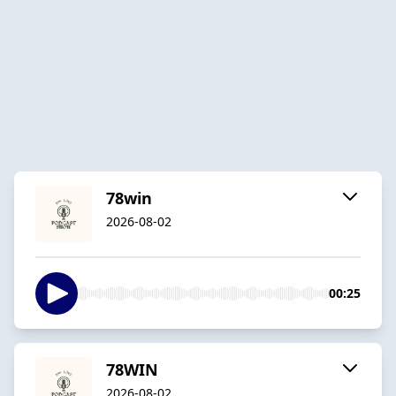
78win
2026-08-02
00:25
78WIN
2026-08-02