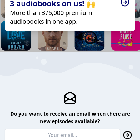
3 audiobooks on us! 🙌
More than 375,000 premium
audiobooks in one app.
Do you want to receive an email when there are
new episodes available?