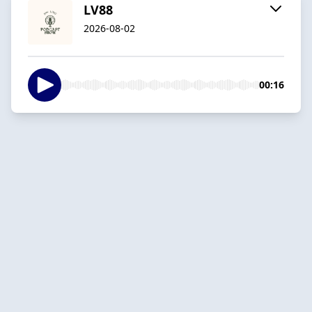
LV88
2026-08-02
00:16