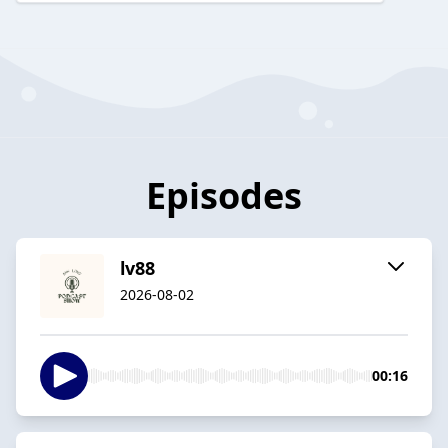
Episodes
lv88
2026-08-02
00:16