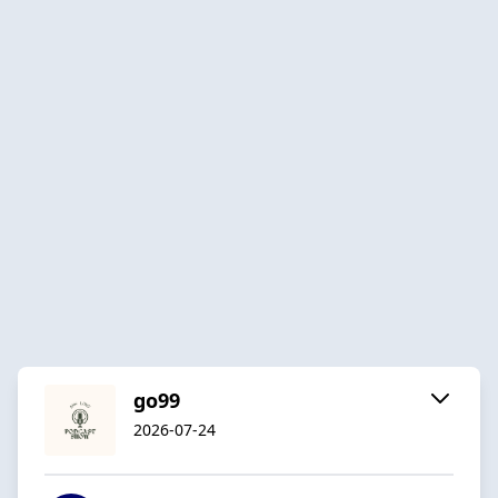
go99
2026-07-24