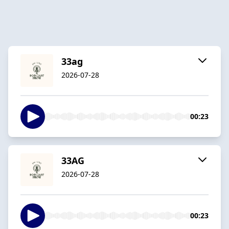
33ag
2026-07-28
00:23
33AG
2026-07-28
00:23