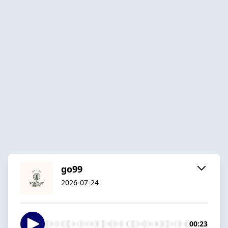
go99
2026-07-24
00:23