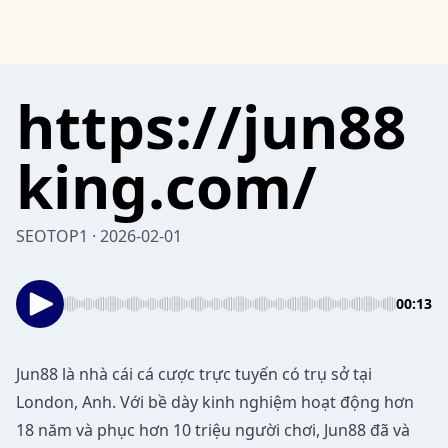
https://jun88
king.com/
SEOTOP1 · 2026-02-01
00:13
Jun88
là nhà cái cá cược trực tuyến có trụ sở tại
London, Anh. Với bề dày kinh nghiệm hoạt động hơn
18 năm và phục hơn 10 triệu người chơi, Jun88 đã và