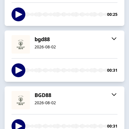
00:25
bgd88
2026-08-02
00:31
BGD88
2026-08-02
00:31