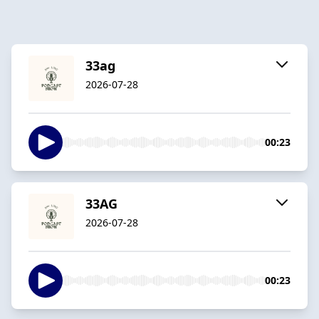
33ag
2026-07-28
00:23
33AG
2026-07-28
00:23