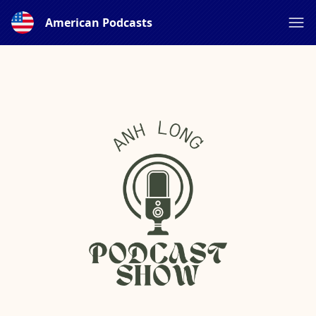
American Podcasts