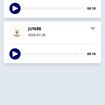
00:18
JUN88
2026-07-26
00:18