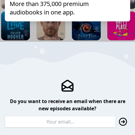
More than 375,000 premium
audiobooks in one app.
Do you want to receive an email when there are
new episodes available?