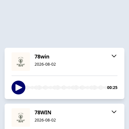
78win
2026-08-02
00:25
78WIN
2026-08-02