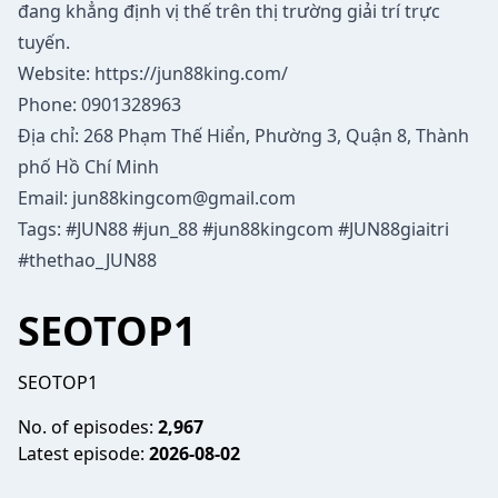
đang khẳng định vị thế trên thị trường giải trí trực
tuyến.
Website:
https://jun88king.com/
Phone: 0901328963
Địa chỉ: 268 Phạm Thế Hiển, Phường 3, Quận 8, Thành
phố Hồ Chí Minh
Email:
jun88kingcom@gmail.com
Tags: #JUN88 #jun_88 #jun88kingcom #JUN88giaitri
#thethao_JUN88
SEOTOP1
SEOTOP1
No. of episodes:
2,967
Latest episode:
2026-08-02