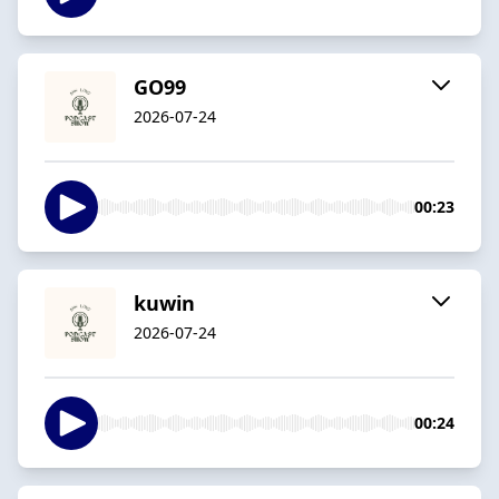
GO99
2026-07-24
00:23
kuwin
2026-07-24
00:24