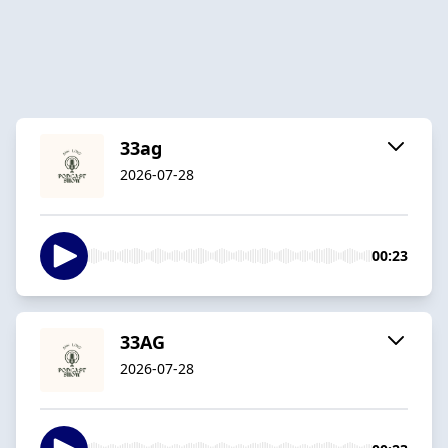
33ag
2026-07-28
00:23
33AG
2026-07-28