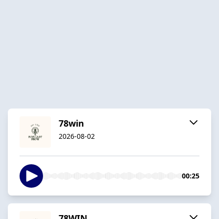
78win
2026-08-02
00:25
78WIN