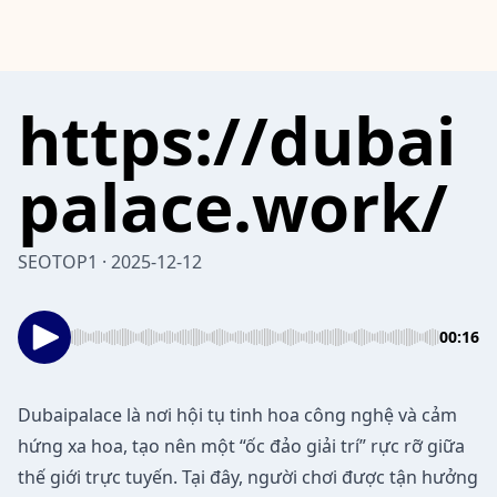
https://dubai
palace.work/
SEOTOP1 · 2025-12-12
00:16
Dubaipalace
là nơi hội tụ tinh hoa công nghệ và cảm
hứng xa hoa, tạo nên một “ốc đảo giải trí” rực rỡ giữa
thế giới trực tuyến. Tại đây, người chơi được tận hưởng