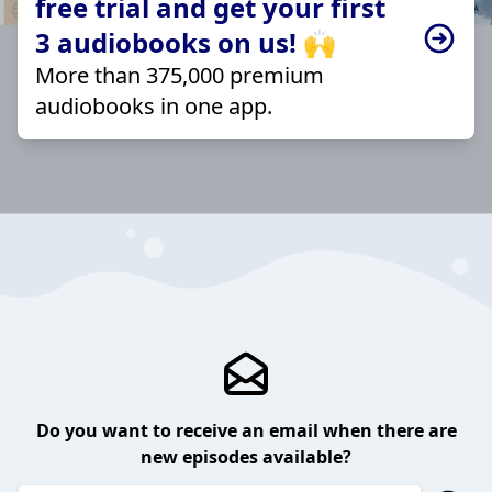
free trial and get your first
3 audiobooks on us! 🙌
More than 375,000 premium
audiobooks in one app.
Do you want to receive an email when there are
new episodes available?