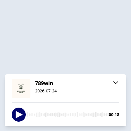
789win
2026-07-24
00:18