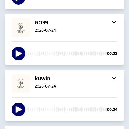
GO99
2026-07-24
00:23
kuwin
2026-07-24
00:24