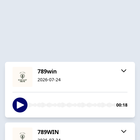
789win
2026-07-24
00:18
789WIN