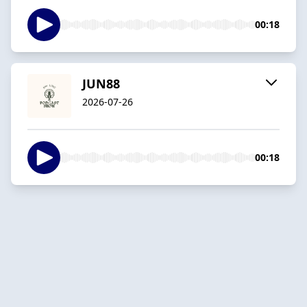
00:18
JUN88
2026-07-26
00:18