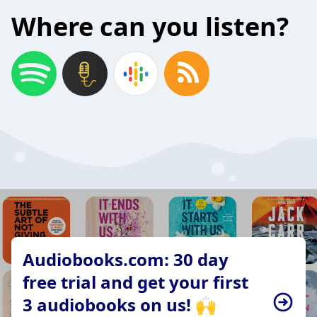
Where can you listen?
Audiobooks.com: 30 day
free trial and get your first
3 audiobooks on us! 🙌