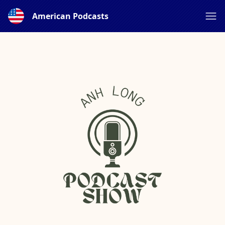
American Podcasts