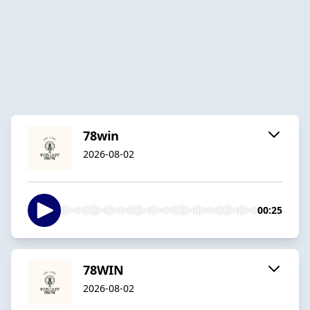
78win
2026-08-02
00:25
78WIN
2026-08-02