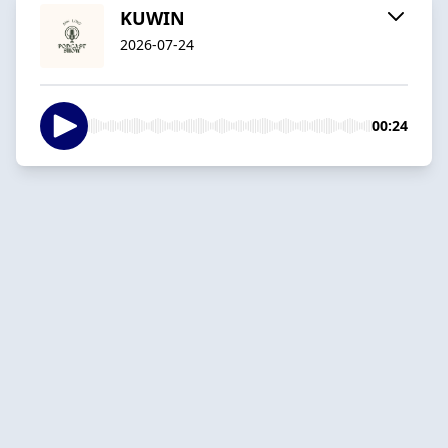
KUWIN
2026-07-24
00:24