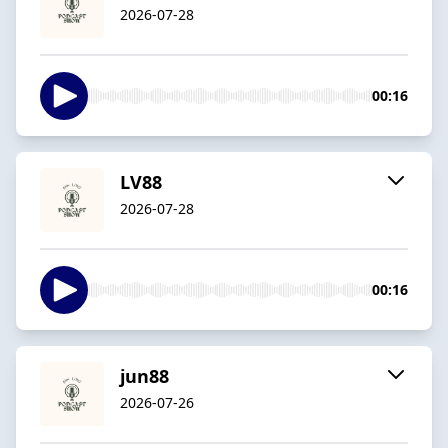
2026-07-28
00:16
LV88
2026-07-28
00:16
jun88
2026-07-26