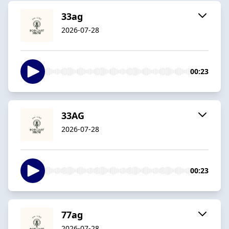
33ag
2026-07-28
00:23
33AG
2026-07-28
00:23
77ag
2026-07-28