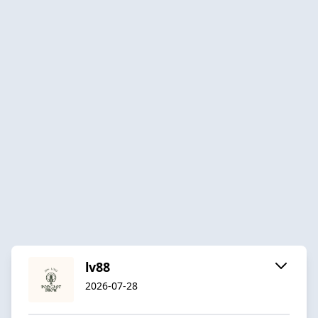
lv88
2026-07-28