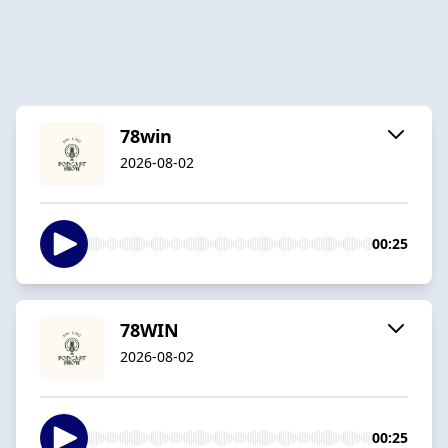
78win
2026-08-02
00:25
78WIN
2026-08-02
00:25