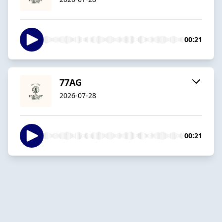
00:21
77AG
2026-07-28
00:21