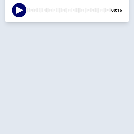
00:16