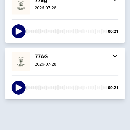
2026-07-28
00:21
77AG
2026-07-28
00:21