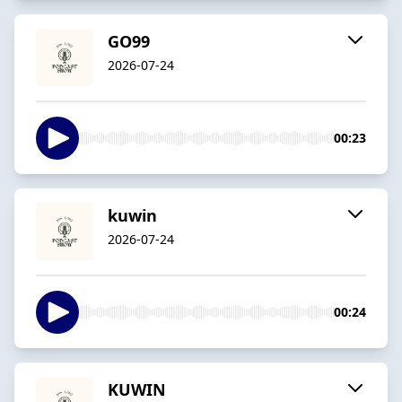
GO99
2026-07-24
00:23
kuwin
2026-07-24
00:24
KUWIN