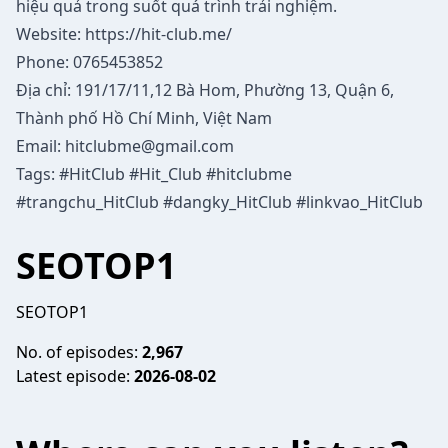
hiệu quả trong suốt quá trình trải nghiệm.
Website:
https://hit-club.me/
Phone: 0765453852
Địa chỉ: 191/17/11,12 Bà Hom, Phường 13, Quận 6,
Thành phố Hồ Chí Minh, Việt Nam
Email:
hitclubme@gmail.com
Tags: #HitClub #Hit_Club #hitclubme
#trangchu_HitClub #dangky_HitClub #linkvao_HitClub
SEOTOP1
SEOTOP1
No. of episodes:
2,967
Latest episode:
2026-08-02