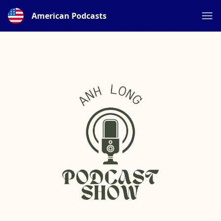
American Podcasts