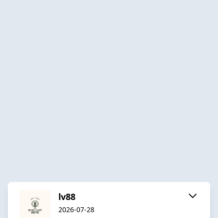
lv88
2026-07-28