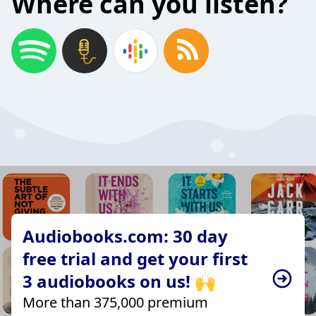
Where can you listen?
Audiobooks.com: 30 day
free trial and get your first
3 audiobooks on us! 🙌
More than 375,000 premium