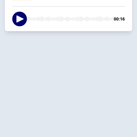
00:16