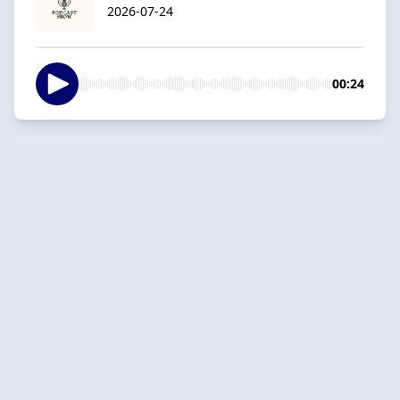
2026-07-24
00:24