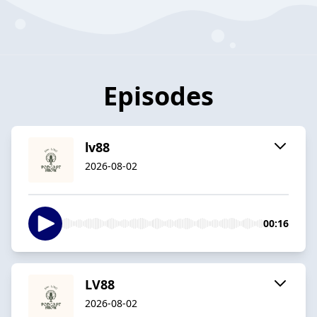
Episodes
lv88
2026-08-02
00:16
LV88
2026-08-02