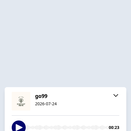
go99
2026-07-24
00:23