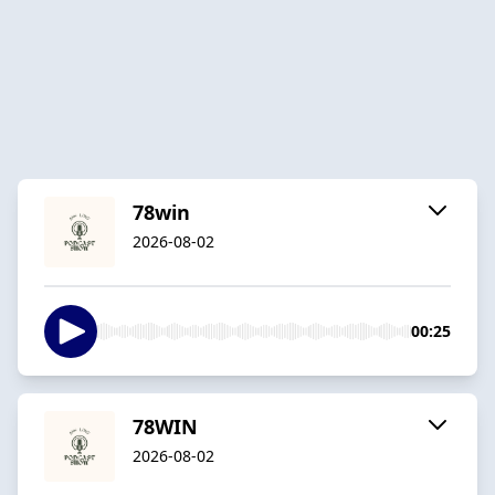
78win
2026-08-02
00:25
78WIN
2026-08-02