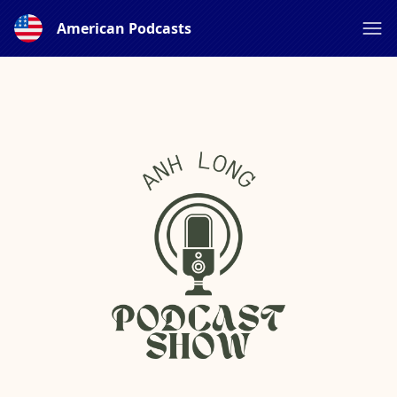
American Podcasts