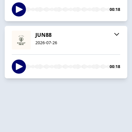
00:18
JUN88
2026-07-26
00:18