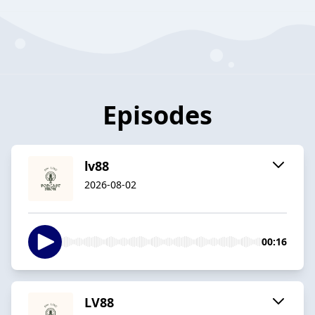
Episodes
lv88
2026-08-02
00:16
LV88