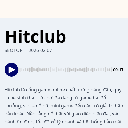
Hitclub
SEOTOP1 · 2026-02-07
00:17
Hitclub
là cổng game online chất lượng hàng đầu, quy
tụ hệ sinh thái trò chơi đa dạng từ game bài đổi
thưởng, slot – nổ hũ, mini game đến các trò giải trí hấp
dẫn khác. Nền tảng nổi bật với giao diện hiện đại, vận
hành ổn định, tốc độ xử lý nhanh và hệ thống bảo mật