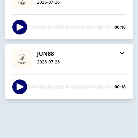
2026-07-26
00:18
JUN88
2026-07-26
00:18