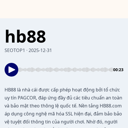
hb88
SEOTOP1 · 2025-12-31
00:23
HB88
là nhà cái được cấp phép hoạt động bởi tổ chức
uy tín PAGCOR, đáp ứng đầy đủ các tiêu chuẩn an toàn
và bảo mật theo thông lệ quốc tế. Nền tảng HB88.com
áp dụng công nghệ mã hóa SSL hiện đại, đảm bảo bảo
vệ tuyệt đối thông tin của người chơi. Nhờ đó, người