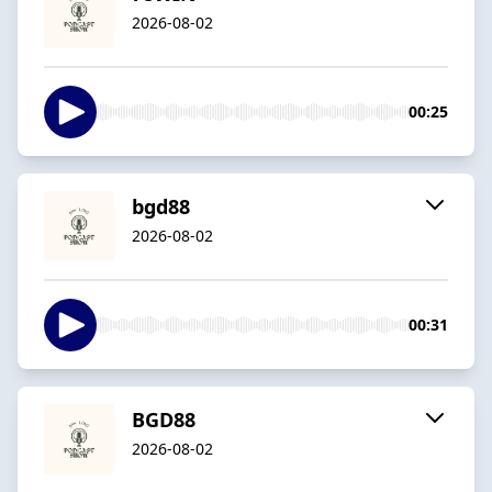
2026-08-02
00:25
bgd88
2026-08-02
00:31
BGD88
2026-08-02