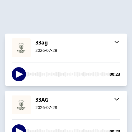
33ag
2026-07-28
00:23
33AG
2026-07-28
00:23