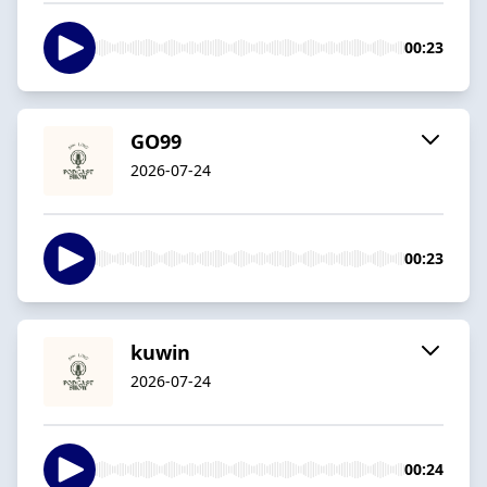
00:23
GO99
2026-07-24
00:23
kuwin
2026-07-24
00:24