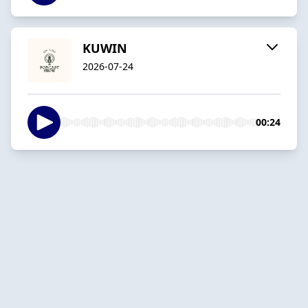
KUWIN
2026-07-24
00:24