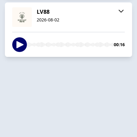
LV88
2026-08-02
00:16