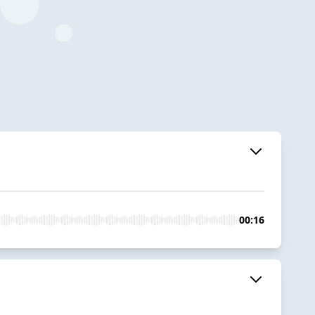
00:16