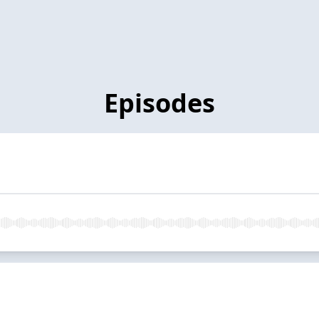
Episodes