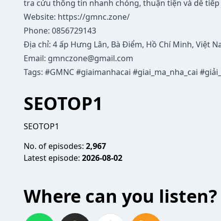
tra cứu thông tin nhanh chóng, thuận tiện và dễ tiếp
Website:
https://gmnc.zone/
Phone: 0856729143
Địa chỉ: 4 ấp Hưng Lân, Bà Điểm, Hồ Chí Minh, Việt 
Email:
gmnczone@gmail.com
Tags: #GMNC #giaimanhacai #giai_ma_nha_cai #giả
SEOTOP1
SEOTOP1
No. of episodes:
2,967
Latest episode:
2026-08-02
Where can you listen?