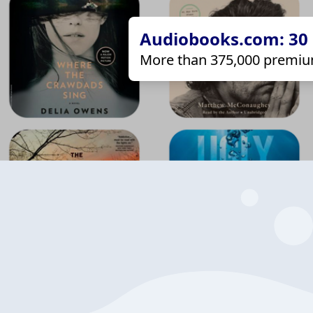
Audiobooks.com: 30 d
More than 375,000 premiu