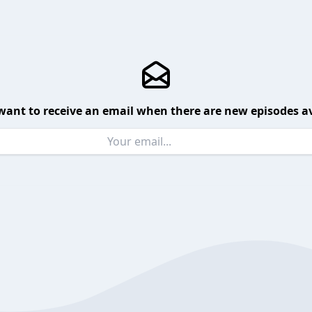
want to receive an email when there are new episodes av