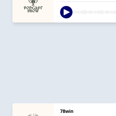
78win