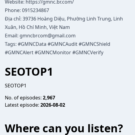
Website:
https://gmnc.br.com/
Phone: 0915234867
Địa chỉ: 39736 Hoàng Diệu, Phường Linh Trung, Linh
Xuân, Hồ Chí Minh, Việt Nam
Email:
gmncbrcom@gmail.com
Tags: #GMNCData #GMNCAudit #GMNCShield
#GMNCAlert #GMNCMonitor #GMNCVerify
SEOTOP1
SEOTOP1
No. of episodes:
2,967
Latest episode:
2026-08-02
Where can you listen?