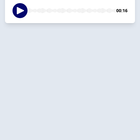
00:16