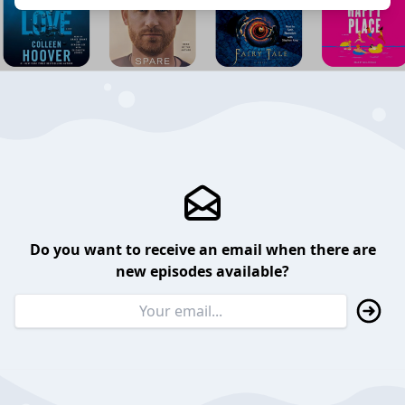
Do you want to receive an email when there are
new episodes available?