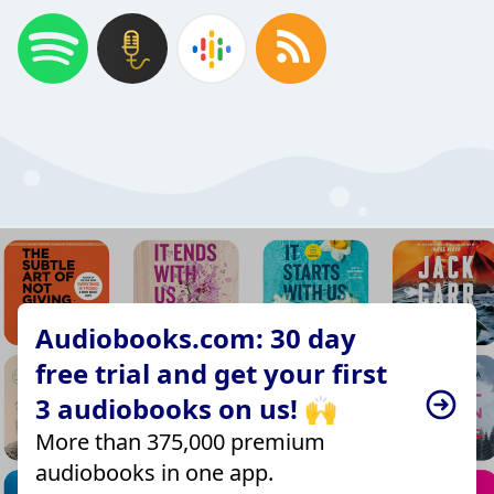
Audiobooks.com: 30 day
free trial and get your first
3 audiobooks on us! 🙌
More than 375,000 premium
audiobooks in one app.