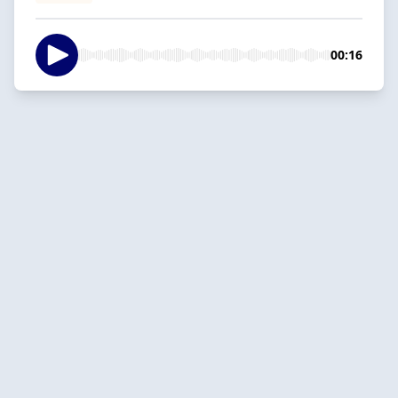
00:16