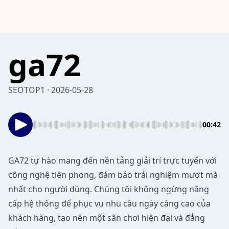
ga72
SEOTOP1 · 2026-05-28
00:42
GA72
tự hào mang đến nền tảng giải trí trực tuyến với
công nghệ tiên phong, đảm bảo trải nghiệm mượt mà
nhất cho người dùng. Chúng tôi không ngừng nâng
cấp hệ thống để phục vụ nhu cầu ngày càng cao của
khách hàng, tạo nên một sân chơi hiện đại và đẳng