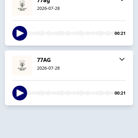
2026-07-28
00:21
77AG
2026-07-28
00:21