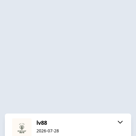
lv88
2026-07-28