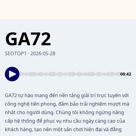
GA72
SEOTOP1 · 2026-05-28
00:42
GA72
tự hào mang đến nền tảng giải trí trực tuyến với
công nghệ tiên phong, đảm bảo trải nghiệm mượt mà
nhất cho người dùng. Chúng tôi không ngừng nâng
cấp hệ thống để phục vụ nhu cầu ngày càng cao của
khách hàng, tạo nên một sân chơi hiện đại và đẳng