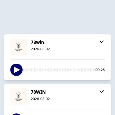
78win
2026-08-02
00:25
78WIN
2026-08-02