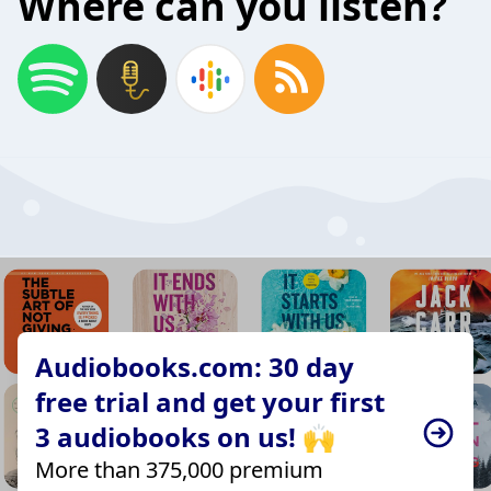
Where can you listen?
Audiobooks.com: 30 day
free trial and get your first
3 audiobooks on us! 🙌
More than 375,000 premium