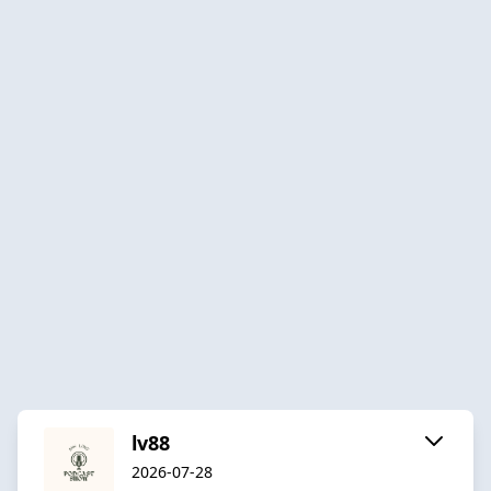
lv88
2026-07-28