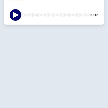
00:16