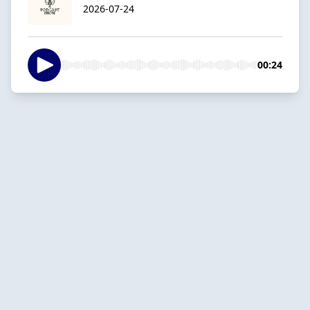
2026-07-24
00:24