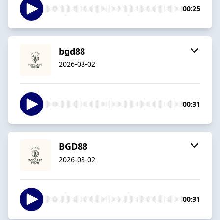
00:25
bgd88
2026-08-02
00:31
BGD88
2026-08-02
00:31