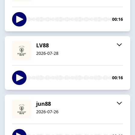
00:16
LV88
2026-07-28
00:16
jun88
2026-07-26