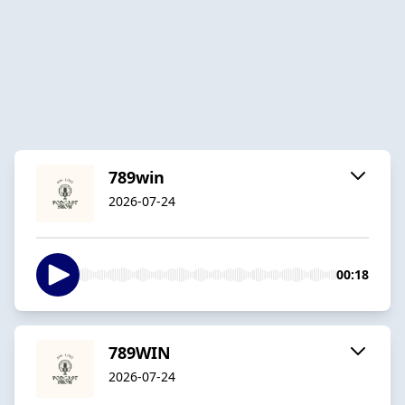
789win
2026-07-24
00:18
789WIN
2026-07-24