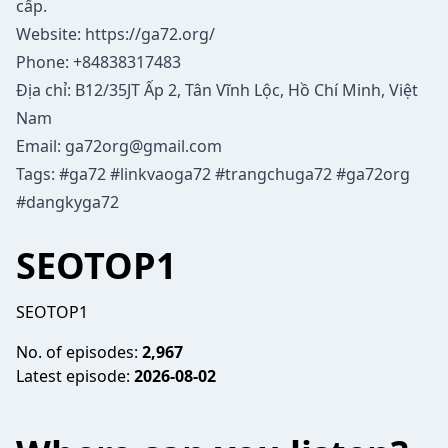
cấp.
Website:
https://ga72.org/
Phone: +84838317483
Địa chỉ: B12/35JT Ấp 2, Tân Vĩnh Lộc, Hồ Chí Minh, Việt
Nam
Email:
ga72org@gmail.com
Tags: #ga72 #linkvaoga72 #trangchuga72 #ga72org
#dangkyga72
SEOTOP1
SEOTOP1
No. of episodes:
2,967
Latest episode:
2026-08-02