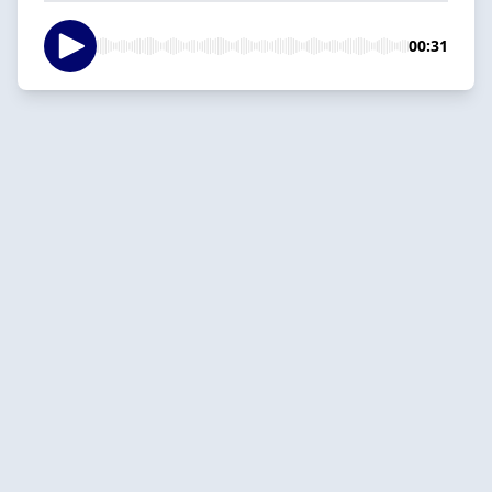
00:31