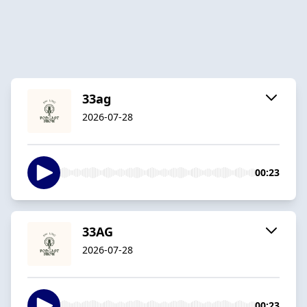
33ag
2026-07-28
00:23
33AG
2026-07-28
00:23