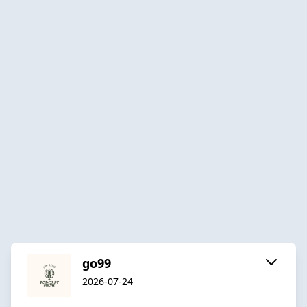
go99
2026-07-24