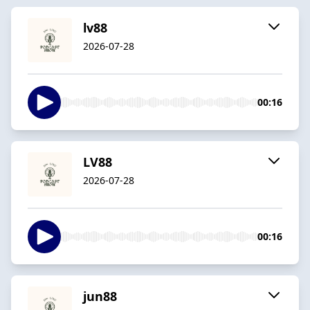
lv88
2026-07-28
00:16
LV88
2026-07-28
00:16
jun88