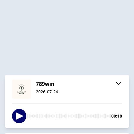
789win
2026-07-24
00:18