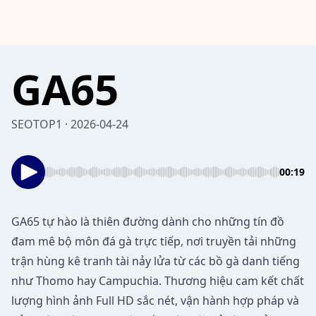
GA65
SEOTOP1 · 2026-04-24
00:19
GA65
tự hào là thiên đường dành cho những tín đồ
đam mê bộ môn đá gà trực tiếp, nơi truyền tải những
trận hùng kê tranh tài nảy lửa từ các bồ gà danh tiếng
như Thomo hay Campuchia. Thương hiệu cam kết chất
lượng hình ảnh Full HD sắc nét, vận hành hợp pháp và