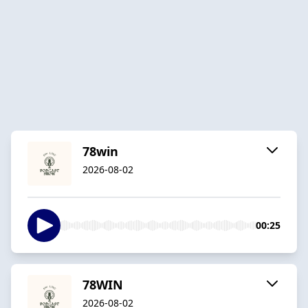
78win
2026-08-02
00:25
78WIN
2026-08-02