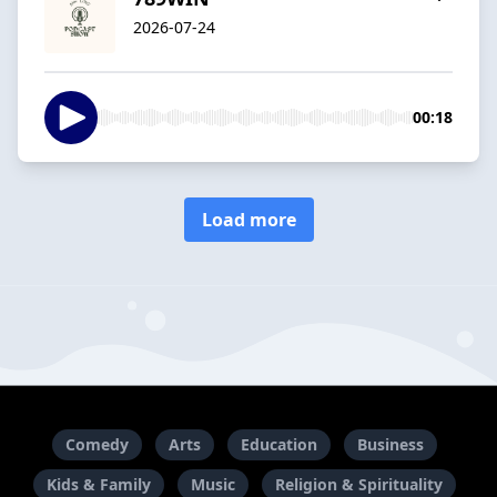
2026-07-24
00:18
Load more
Comedy
Arts
Education
Business
Kids & Family
Music
Religion & Spirituality