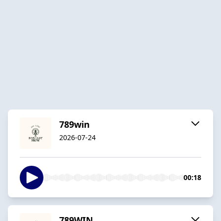
789win
2026-07-24
00:18
789WIN