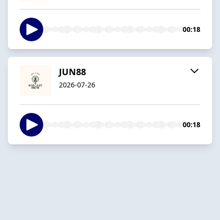
00:18
JUN88
2026-07-26
00:18