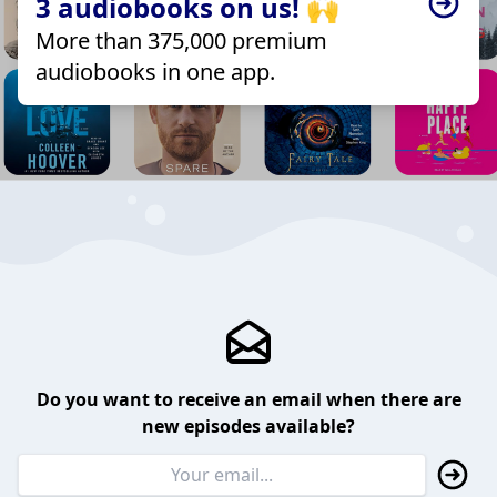
3 audiobooks on us! 🙌
More than 375,000 premium
audiobooks in one app.
Do you want to receive an email when there are
new episodes available?