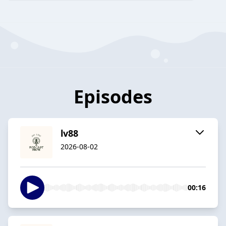
Episodes
lv88
2026-08-02
00:16