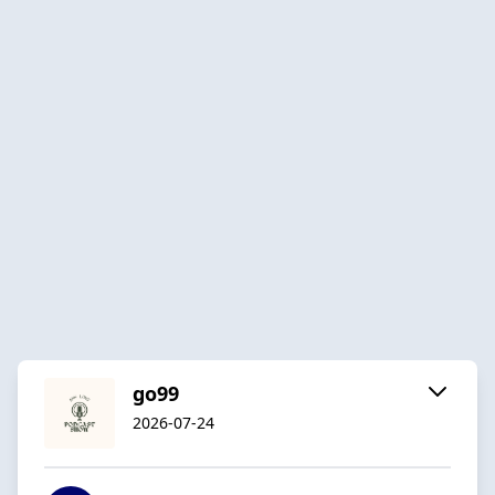
go99
2026-07-24