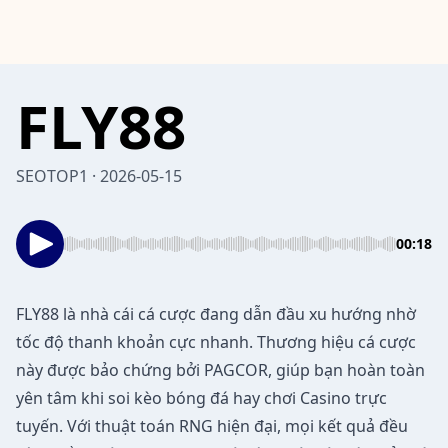
FLY88
SEOTOP1 · 2026-05-15
00:18
FLY88
là nhà cái cá cược đang dẫn đầu xu hướng nhờ
tốc độ thanh khoản cực nhanh. Thương hiệu cá cược
này được bảo chứng bởi PAGCOR, giúp bạn hoàn toàn
yên tâm khi soi kèo bóng đá hay chơi Casino trực
tuyến. Với thuật toán RNG hiện đại, mọi kết quả đều