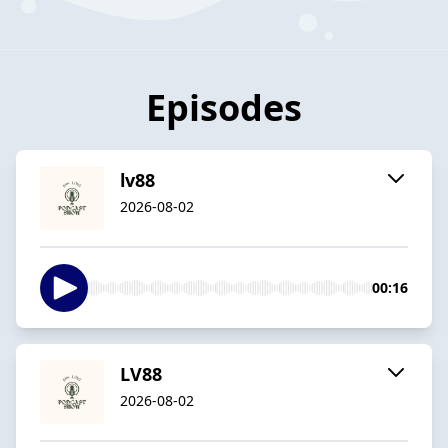
Episodes
lv88
2026-08-02
00:16
LV88
2026-08-02