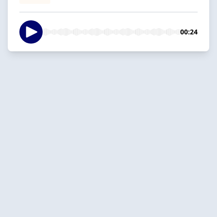
00:24