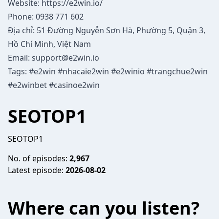
Website:
https://e2win.io/
Phone: 0938 771 602
Địa chỉ: 51 Đường Nguyễn Sơn Hà, Phường 5, Quận 3,
Hồ Chí Minh, Việt Nam
Email:
support@e2win.io
Tags: #e2win #nhacaie2win #e2winio #trangchue2win
#e2winbet #casinoe2win
SEOTOP1
SEOTOP1
No. of episodes:
2,967
Latest episode:
2026-08-02
Where can you listen?