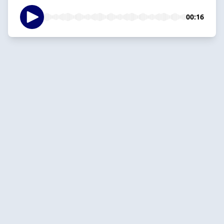
00:16