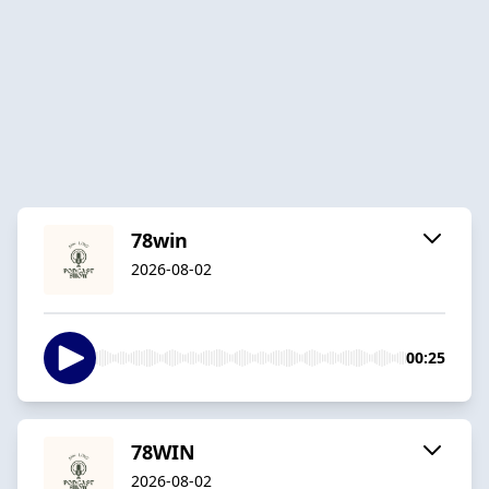
78win
2026-08-02
00:25
78WIN
2026-08-02