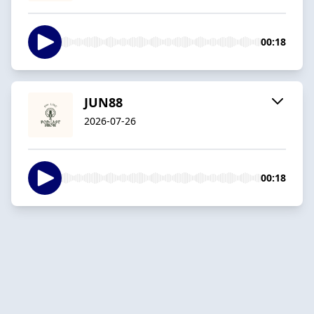
00:18
JUN88
2026-07-26
00:18