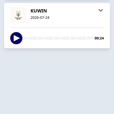
KUWIN
2026-07-24
00:24