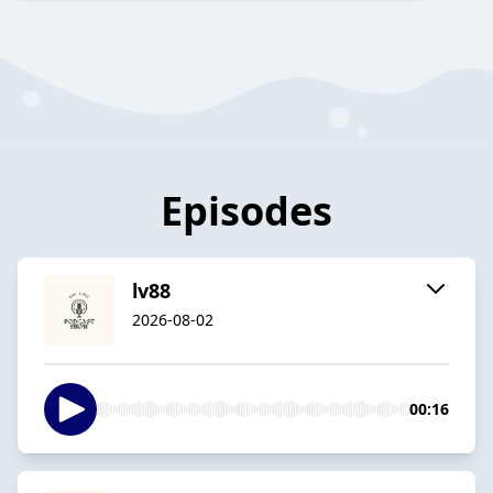
Episodes
lv88
2026-08-02
00:16