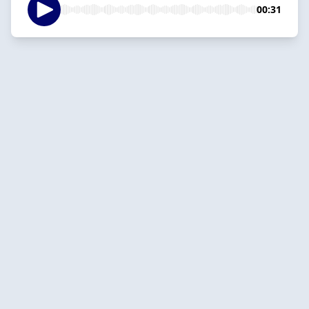
00:31