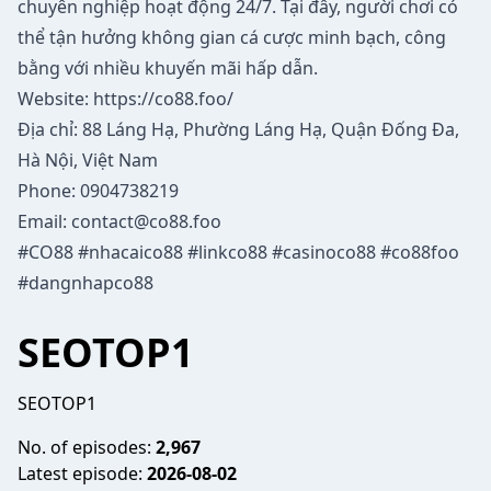
chuyên nghiệp hoạt động 24/7. Tại đây, người chơi có
thể tận hưởng không gian cá cược minh bạch, công
bằng với nhiều khuyến mãi hấp dẫn.
Website:
⁠https://co88.foo/⁠
Địa chỉ: 88 Láng Hạ, Phường Láng Hạ, Quận Đống Đa,
Hà Nội, Việt Nam
Phone: 0904738219
Email:
contact@co88.foo
#CO88 #nhacaico88 #linkco88 #casinoco88 #co88foo
#dangnhapco88
SEOTOP1
SEOTOP1
No. of episodes:
2,967
Latest episode:
2026-08-02