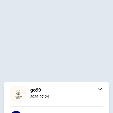
go99
2026-07-24