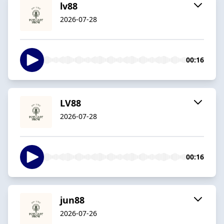
lv88
2026-07-28
00:16
LV88
2026-07-28
00:16
jun88
2026-07-26