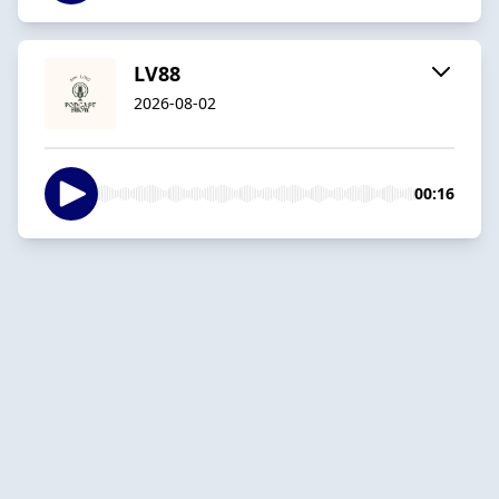
LV88
2026-08-02
00:16