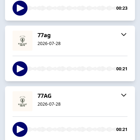
00:23
77ag
2026-07-28
00:21
77AG
2026-07-28
00:21