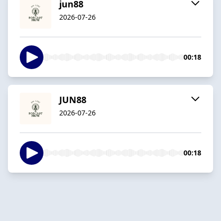
jun88
2026-07-26
00:18
JUN88
2026-07-26
00:18