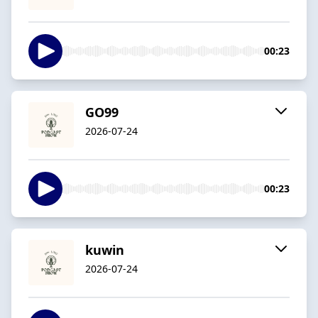
00:23
GO99
2026-07-24
00:23
kuwin
2026-07-24