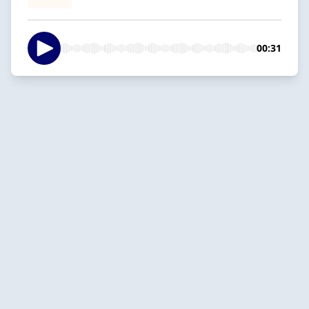
00:31