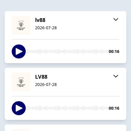
lv88
2026-07-28
00:16
LV88
2026-07-28
00:16