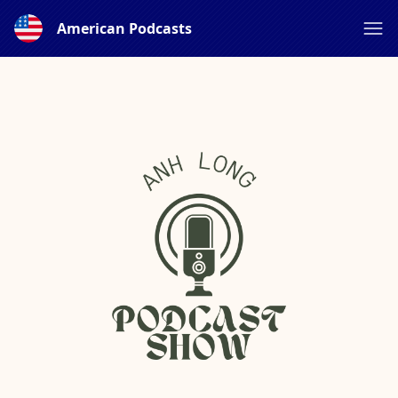
American Podcasts