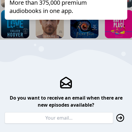
More than 375,000 premium
audiobooks in one app.
Do you want to receive an email when there are
new episodes available?