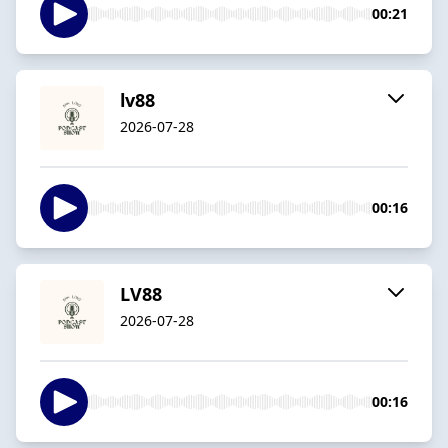
00:21
lv88
2026-07-28
00:16
LV88
2026-07-28
00:16