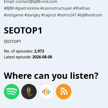
Email:
contact@bj88-vnd.com
#BJ88 #giaitrionline #casinotructuyen #thethao
#slotgame #dangky #naprut #hotro247 #bj88vndcom
SEOTOP1
SEOTOP1
No. of episodes:
2,973
Latest episode:
2026-08-08
Where can you listen?