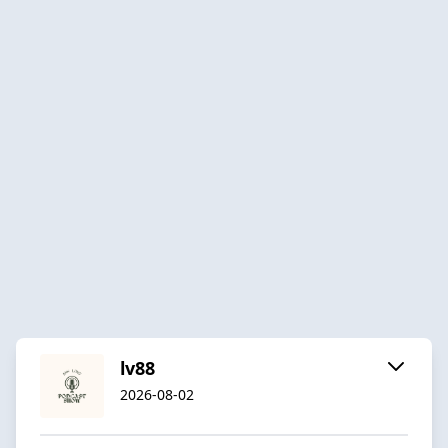
lv88
2026-08-02