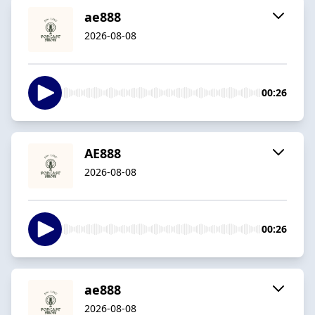
ae888
2026-08-08
00:26
AE888
2026-08-08
00:26
ae888
2026-08-08