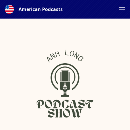
American Podcasts