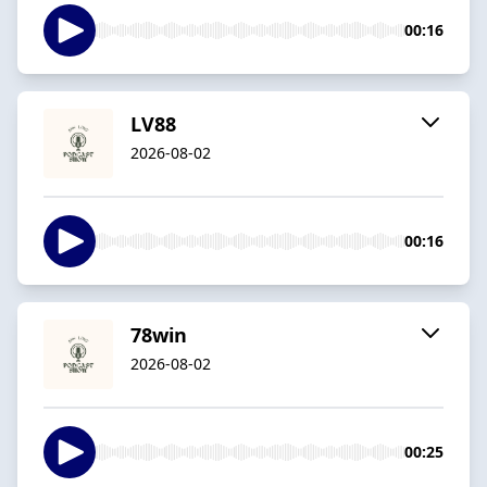
00:16
LV88
2026-08-02
00:16
78win
2026-08-02
00:25