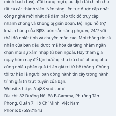
minh bạch tuyệt đối trong mọi giao dịch tài chính cho
tất cả các thành viên. Nền tảng liên tục được cập nhật
công nghệ mới nhất để đảm bảo tốc độ truy cập
nhanh chóng và không bị gián đoạn. Đội ngũ hỗ trợ
khách hàng của BJ88 luôn sẵn sàng phục vụ 24/7 với
thái độ nhiệt tình và chuyên môn cao. Mọi thông tin cá
nhân của bạn đều được mã hóa đa tầng nhằm ngăn
chặn mọi sự xâm nhập từ bên ngoài. Hãy tham gia
ngay hôm nay để tận hưởng kho trò chơi phong phú
cùng nhiều phần quà tri ân giá trị từ hệ thống. Chúng
tôi tự hào là người bạn đồng hành tin cậy trong hành
trình giải trí trực tuyến của bạn.
Website:
https://bj88-vnd.com/
Địa chỉ: 82 Đường Nội Bộ B-Gamma, Phường Tân
Phong, Quận 7, Hồ Chí Minh, Việt Nam
Phone: 0765921843