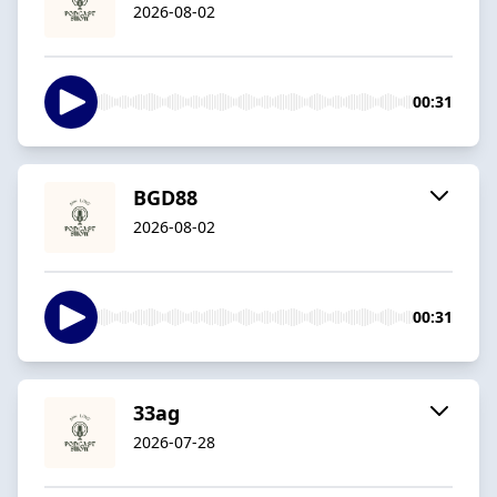
2026-08-02
00:31
BGD88
2026-08-02
00:31
33ag
2026-07-28