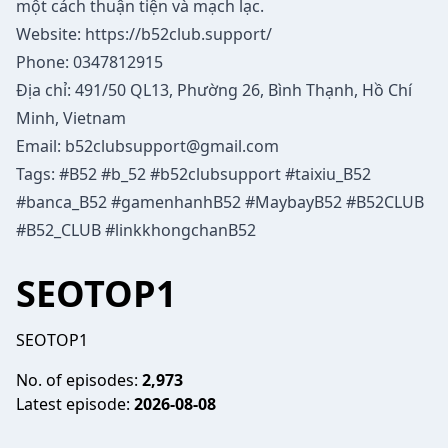
một cách thuận tiện và mạch lạc.
Website:
https://b52club.support/
Phone: 0347812915
Địa chỉ: 491/50 QL13, Phường 26, Bình Thạnh, Hồ Chí
Minh, Vietnam
Email:
b52clubsupport@gmail.com
Tags: #B52 #b_52 #b52clubsupport #taixiu_B52
#banca_B52 #gamenhanhB52 #MaybayB52 #B52CLUB
#B52_CLUB #linkkhongchanB52
SEOTOP1
SEOTOP1
No. of episodes:
2,973
Latest episode:
2026-08-08