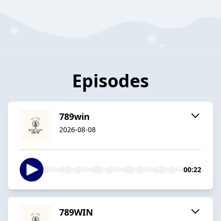
Episodes
789win
2026-08-08
00:22
789WIN