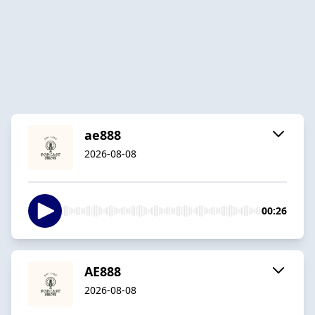
ae888
2026-08-08
00:26
AE888
2026-08-08