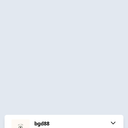
bgd88