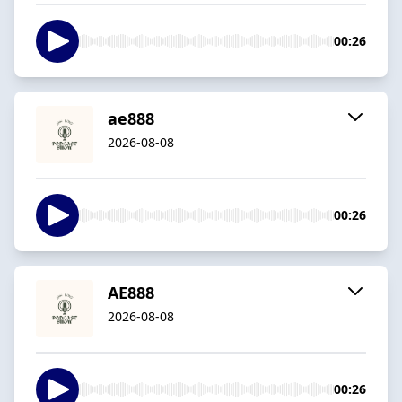
00:26
ae888
2026-08-08
00:26
AE888
2026-08-08
00:26