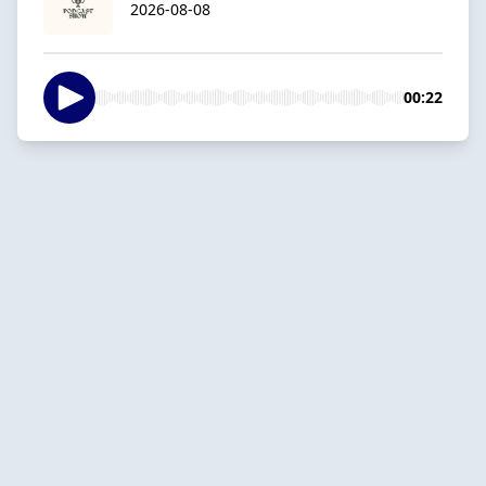
2026-08-08
00:22