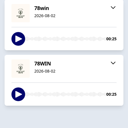
78win
2026-08-02
00:25
78WIN
2026-08-02
00:25