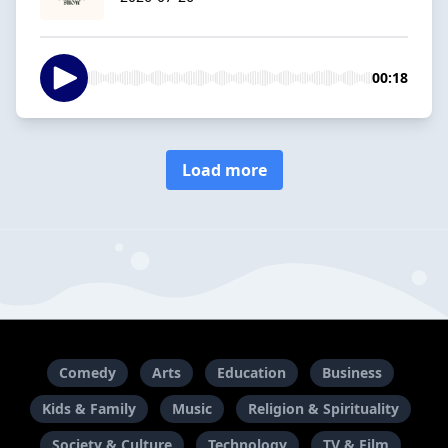
00:18
Load more
Comedy
Arts
Education
Business
Kids & Family
Music
Religion & Spirituality
Society & Culture
Technology
TV & Film