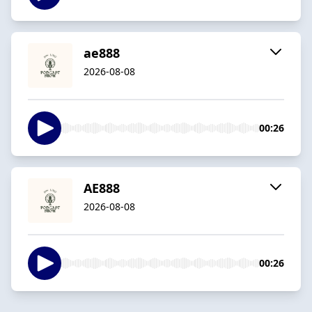
ae888
2026-08-08
00:26
AE888
2026-08-08
00:26