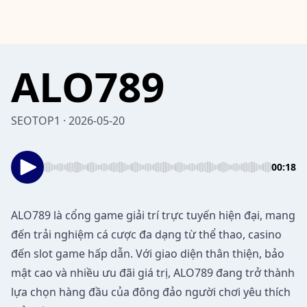
ALO789
SEOTOP1 · 2026-05-20
00:18
ALO789
là cổng game giải trí trực tuyến hiện đại, mang
đến trải nghiệm cá cược đa dạng từ thể thao, casino
đến slot game hấp dẫn. Với giao diện thân thiện, bảo
mật cao và nhiều ưu đãi giá trị, ALO789 đang trở thành
lựa chọn hàng đầu của đông đảo người chơi yêu thích