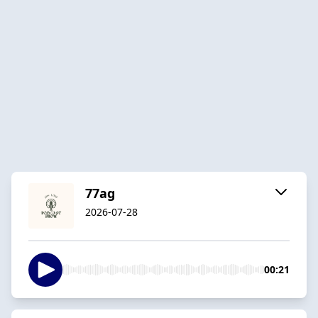
77ag
2026-07-28
00:21