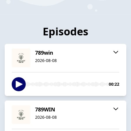
Episodes
789win
2026-08-08
00:22
789WIN
2026-08-08