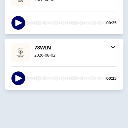
00:25
78WIN
2026-08-02
00:25