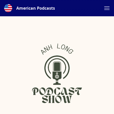
American Podcasts