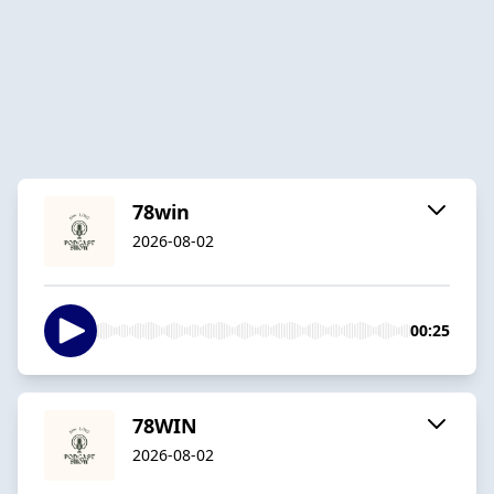
78win
2026-08-02
00:25
78WIN
2026-08-02