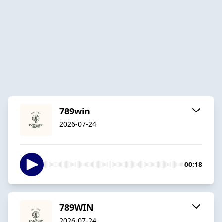
789win
2026-07-24
00:18
789WIN
2026-07-24