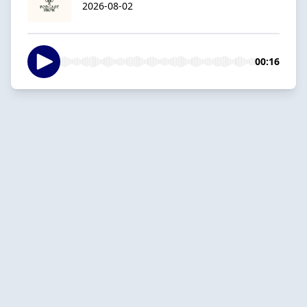
2026-08-02
00:16