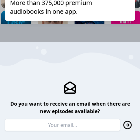
More than 375,000 premium
audiobooks in one app.
Do you want to receive an email when there are
new episodes available?