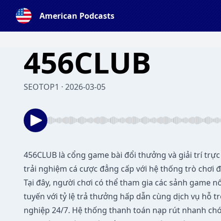
American Podcasts
456CLUB
SEOTOP1 · 2026-03-05
456CLUB
là cổng game bài đổi thưởng và giải trí trự
trải nghiệm cá cược đẳng cấp với hệ thống trò chơi 
Tại đây, người chơi có thể tham gia các sảnh game nổ 
tuyến với tỷ lệ trả thưởng hấp dẫn cùng dịch vụ hỗ 
nghiệp 24/7. Hệ thống thanh toán nạp rút nhanh c