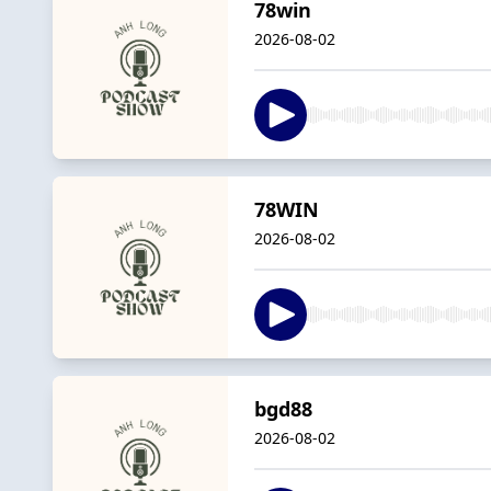
78win
2026-08-02
78WIN
2026-08-02
bgd88
2026-08-02