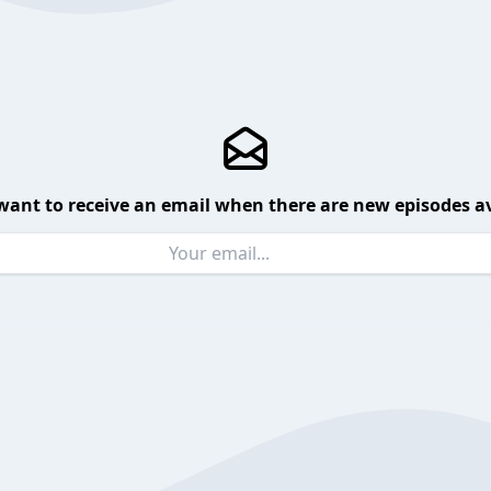
want to receive an email when there are new episodes av