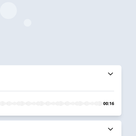
00:16