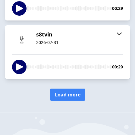
00:29
s8tvin
2026-07-31
00:29
Load more