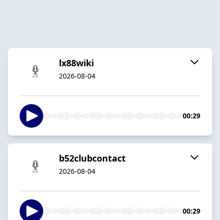
lx88wiki
2026-08-04
00:29
b52clubcontact
2026-08-04
00:29