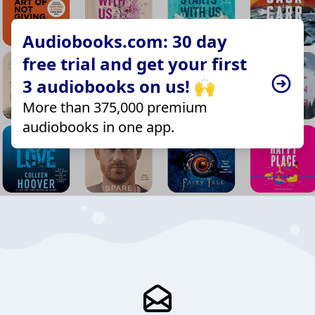
Audiobooks.com: 30 day
free trial and get your first
3 audiobooks on us! 🙌
More than 375,000 premium
audiobooks in one app.