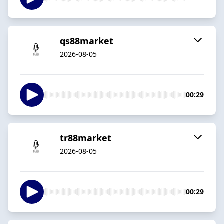
qs88market
2026-08-05
00:29
tr88market
2026-08-05
00:29