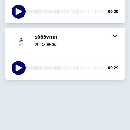
00:29
s666vnin
2026-08-06
00:29