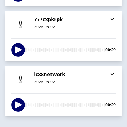
777cxpkrpk
2026-08-02
00:29
lc88network
2026-08-02
00:29