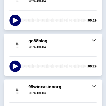
2026-08-04
00:29
go88blog
2026-08-04
00:29
98wincasinoorg
2026-08-04