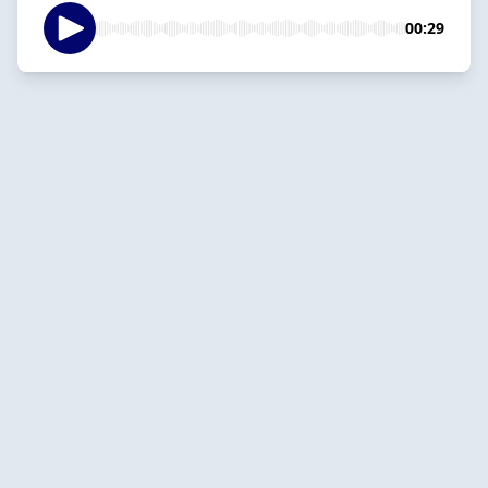
00:29