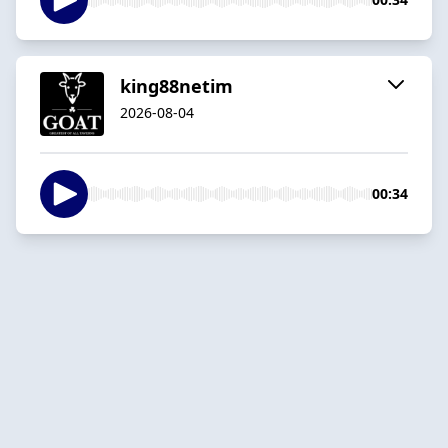
king88netim
2026-08-04
00:34