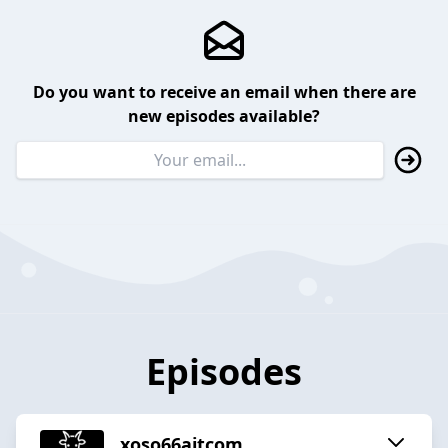
Do you want to receive an email when there are
new episodes available?
Episodes
xoso66aitcom