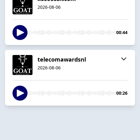
2026-08-06
00:44
telecomawardsnl
2026-08-06
00:26