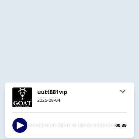
uutt881vip
2026-08-04
00:39