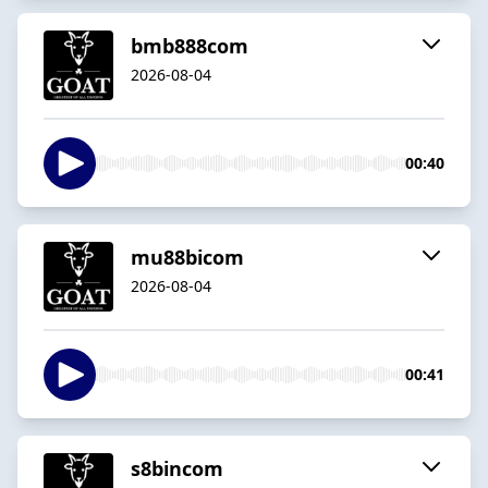
bmb888com
2026-08-04
00:40
mu88bicom
2026-08-04
00:41
s8bincom