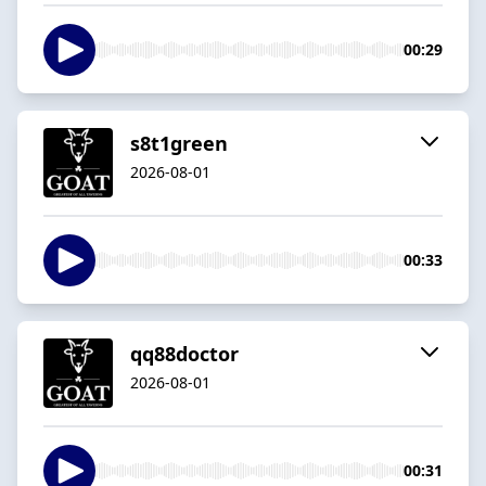
00:29
s8t1green
2026-08-01
00:33
qq88doctor
2026-08-01
00:31