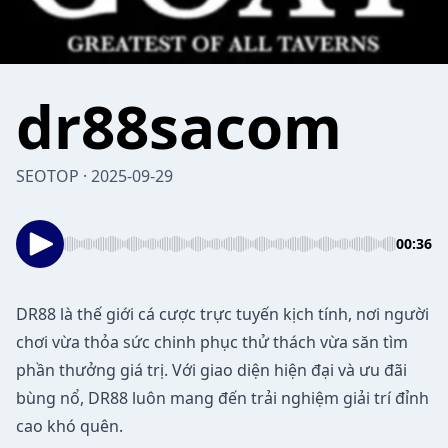
dr88sacom
SEOTOP · 2025-09-29
00:36
DR88
là thế giới cá cược trực tuyến kịch tính, nơi người
chơi vừa thỏa sức chinh phục thử thách vừa săn tìm
phần thưởng giá trị. Với giao diện hiện đại và ưu đãi
bùng nổ, DR88 luôn mang đến trải nghiệm giải trí đỉnh
cao khó quên.