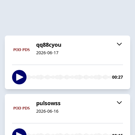
qq88cyou
2026-06-17
00:27
pulsowss
2026-06-16