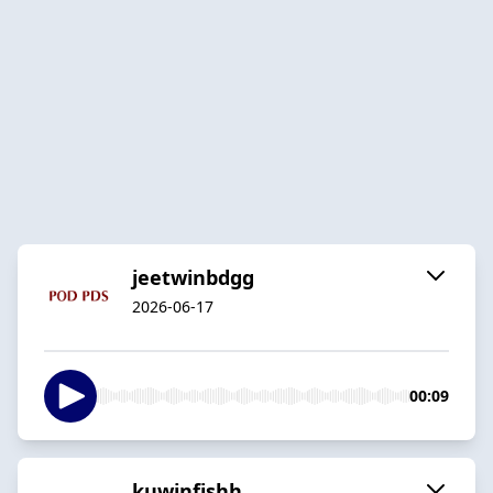
jeetwinbdgg
2026-06-17
00:09
kuwinfishh