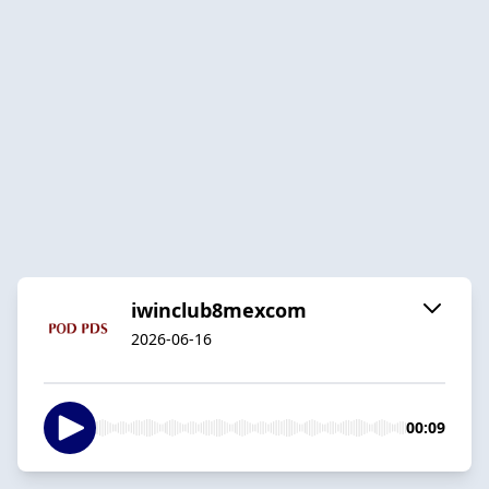
iwinclub8mexcom
2026-06-16
00:09