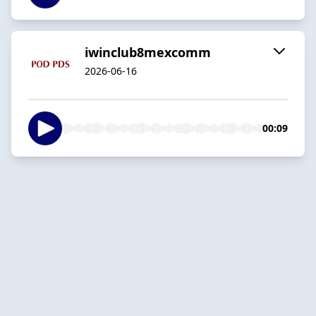
iwinclub8mexcomm
2026-06-16
00:09