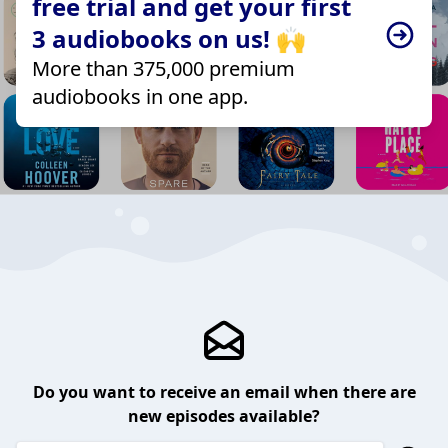
free trial and get your first
3 audiobooks on us! 🙌
More than 375,000 premium
audiobooks in one app.
Do you want to receive an email when there are
new episodes available?