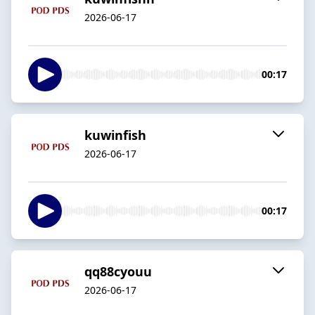
2026-06-17
00:17
kuwinfish
2026-06-17
00:17
qq88cyouu
2026-06-17