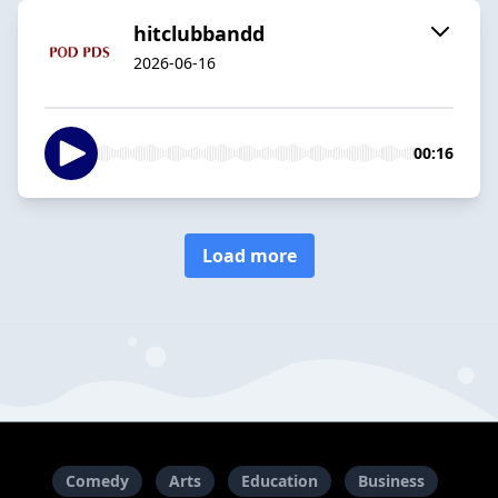
hitclubbandd
2026-06-16
00:16
Load more
Comedy
Arts
Education
Business