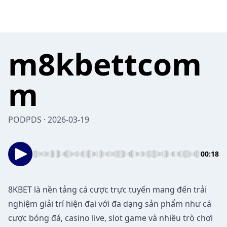
m8kbettcom
m
PODPDS · 2026-03-19
00:18
8KBET⁠
là nền tảng cá cược trực tuyến mang đến trải
nghiệm giải trí hiện đại với đa dạng sản phẩm như cá
cược bóng đá, casino live, slot game và nhiều trò chơi