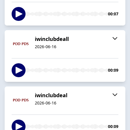
00:07
iwinclubdeall
2026-06-16
00:09
iwinclubdeal
2026-06-16
00:09