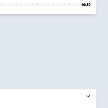
00:50