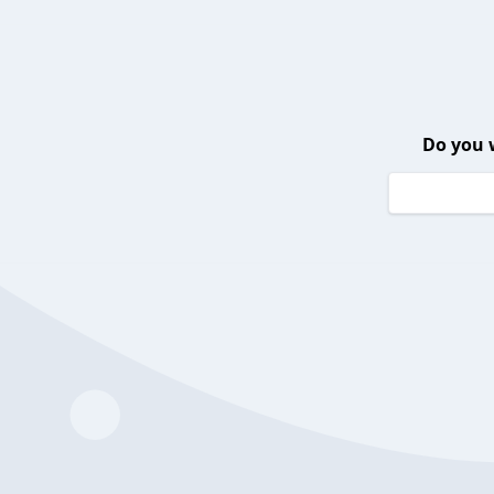
Do you 