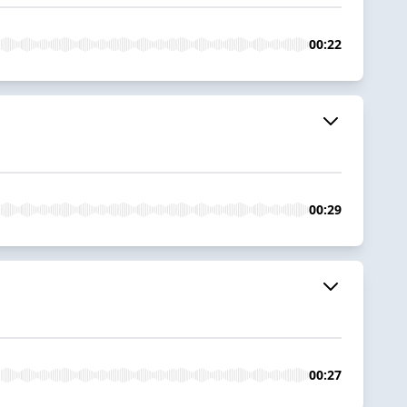
00:22
00:29
00:27