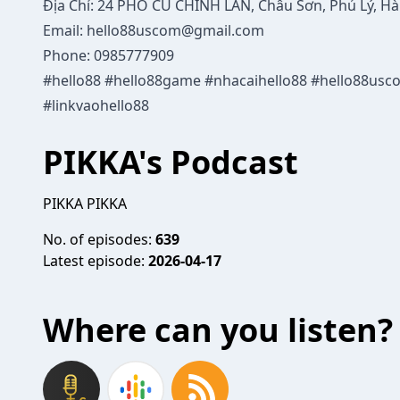
Địa Chỉ: 24 PHỐ CÙ CHÍNH LAN, Châu Sơn, Phủ Lý, H
Email:
hello88uscom@gmail.com
Phone: 0985777909
#hello88 #hello88game #nhacaihello88 #hello88us
#linkvaohello88
PIKKA's Podcast
PIKKA PIKKA
No. of episodes:
639
Latest episode:
2026-04-17
Where can you listen?